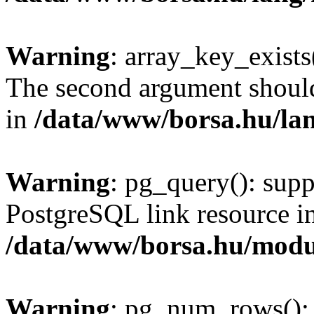
Warning
: array_key_exists(
The second argument should 
in
/data/www/borsa.hu/la
Warning
: pg_query(): supp
PostgreSQL link resource i
/data/www/borsa.hu/modu
Warning
: pg_num_rows(): 