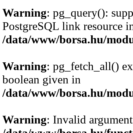
Warning
: pg_query(): supp
PostgreSQL link resource i
/data/www/borsa.hu/modu
Warning
: pg_fetch_all() e
boolean given in
/data/www/borsa.hu/modu
Warning
: Invalid argument
/data/www/borsa.hu/funct