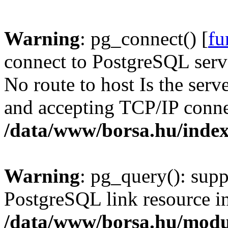
Warning
: pg_connect() [
fu
connect to PostgreSQL serve
No route to host Is the serv
and accepting TCP/IP conne
/data/www/borsa.hu/inde
Warning
: pg_query(): supp
PostgreSQL link resource i
/data/www/borsa.hu/modu