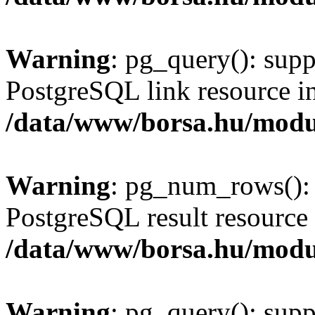
Warning
: pg_query(): supp
PostgreSQL link resource i
/data/www/borsa.hu/modu
Warning
: pg_num_rows(): 
PostgreSQL result resource 
/data/www/borsa.hu/modu
Warning
: pg_query(): supp