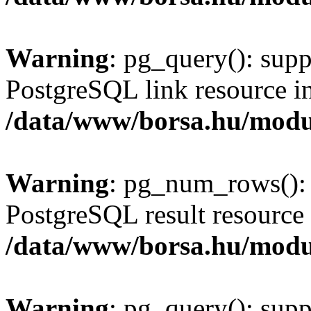
Warning
: pg_query(): supp
PostgreSQL link resource i
/data/www/borsa.hu/modu
Warning
: pg_num_rows(): 
PostgreSQL result resource 
/data/www/borsa.hu/modu
Warning
: pg_query(): supp