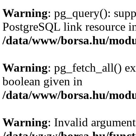
Warning
: pg_query(): supp
PostgreSQL link resource i
/data/www/borsa.hu/modu
Warning
: pg_fetch_all() e
boolean given in
/data/www/borsa.hu/modu
Warning
: Invalid argument
/data/www/borsa.hu/funct