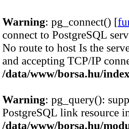
Warning
: pg_connect() [
fu
connect to PostgreSQL serve
No route to host Is the serv
and accepting TCP/IP conne
/data/www/borsa.hu/inde
Warning
: pg_query(): supp
PostgreSQL link resource i
/data/www/borsa.hu/modu