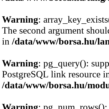
Warning
: array_key_exists(
The second argument should 
in
/data/www/borsa.hu/la
Warning
: pg_query(): supp
PostgreSQL link resource i
/data/www/borsa.hu/modu
Warning
: pg_num_rows(): 