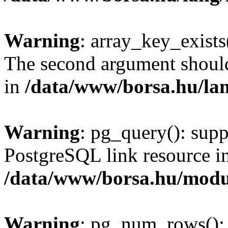
Warning
: array_key_exists(
The second argument should 
in
/data/www/borsa.hu/la
Warning
: pg_query(): supp
PostgreSQL link resource i
/data/www/borsa.hu/modu
Warning
: pg_num_rows(): 