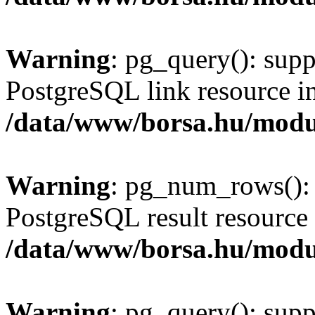
Warning
: pg_query(): supp
PostgreSQL link resource i
/data/www/borsa.hu/modu
Warning
: pg_num_rows(): 
PostgreSQL result resource 
/data/www/borsa.hu/modu
Warning
: pg_query(): supp