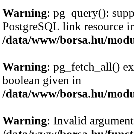
Warning
: pg_query(): supp
PostgreSQL link resource i
/data/www/borsa.hu/modu
Warning
: pg_fetch_all() e
boolean given in
/data/www/borsa.hu/modu
Warning
: Invalid argument
/data/www/borsa.hu/funct