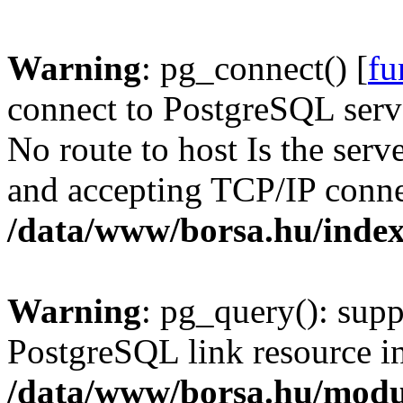
Warning
: pg_connect() [
fu
connect to PostgreSQL serve
No route to host Is the serv
and accepting TCP/IP conne
/data/www/borsa.hu/inde
Warning
: pg_query(): supp
PostgreSQL link resource i
/data/www/borsa.hu/modu