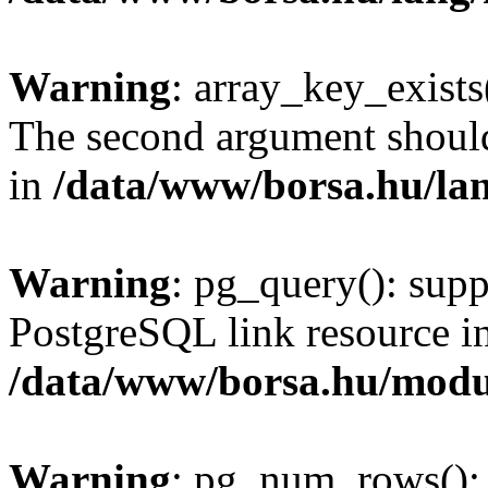
Warning
: array_key_exists(
The second argument should 
in
/data/www/borsa.hu/la
Warning
: pg_query(): supp
PostgreSQL link resource i
/data/www/borsa.hu/modu
Warning
: pg_num_rows(): 