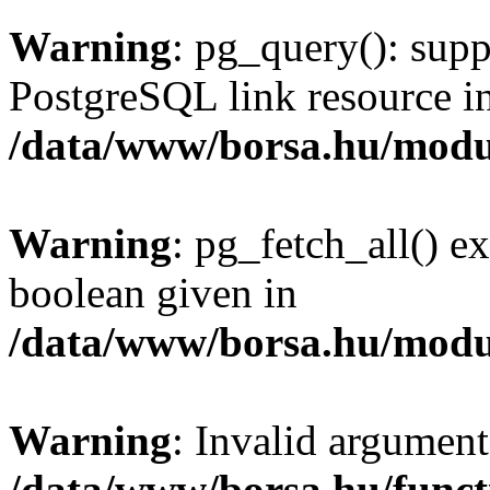
Warning
: pg_query(): supp
PostgreSQL link resource i
/data/www/borsa.hu/modu
Warning
: pg_fetch_all() e
boolean given in
/data/www/borsa.hu/modu
Warning
: Invalid argument
/data/www/borsa.hu/funct