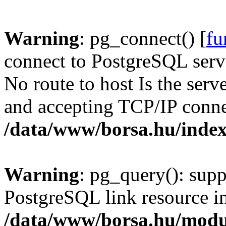
Warning
: pg_connect() [
fu
connect to PostgreSQL serve
No route to host Is the serv
and accepting TCP/IP conne
/data/www/borsa.hu/inde
Warning
: pg_query(): supp
PostgreSQL link resource i
/data/www/borsa.hu/modu