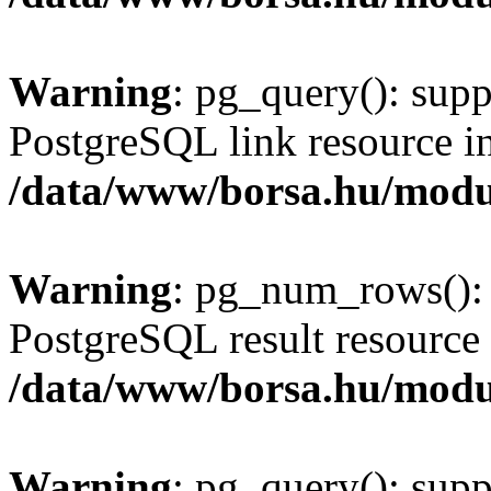
Warning
: pg_query(): supp
PostgreSQL link resource i
/data/www/borsa.hu/modu
Warning
: pg_num_rows(): 
PostgreSQL result resource 
/data/www/borsa.hu/modu
Warning
: pg_query(): supp