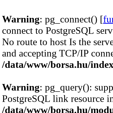
Warning
: pg_connect() [
fu
connect to PostgreSQL serve
No route to host Is the serv
and accepting TCP/IP conne
/data/www/borsa.hu/inde
Warning
: pg_query(): supp
PostgreSQL link resource i
/data/www/borsa.hu/modu