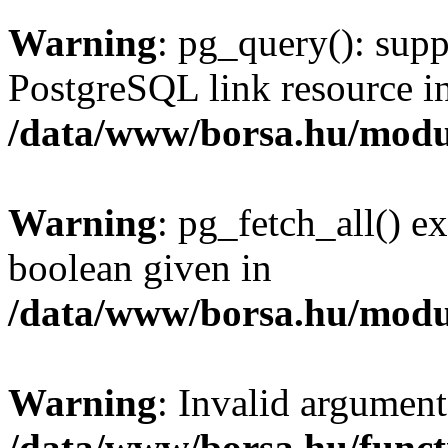
Warning
: pg_query(): supp
PostgreSQL link resource i
/data/www/borsa.hu/modu
Warning
: pg_fetch_all() e
boolean given in
/data/www/borsa.hu/modu
Warning
: Invalid argument
/data/www/borsa.hu/funct