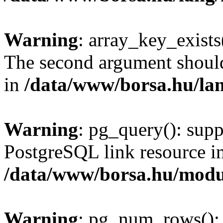
Warning
: array_key_exists(
The second argument should 
in
/data/www/borsa.hu/la
Warning
: pg_query(): supp
PostgreSQL link resource i
/data/www/borsa.hu/modu
Warning
: pg_num_rows(): 