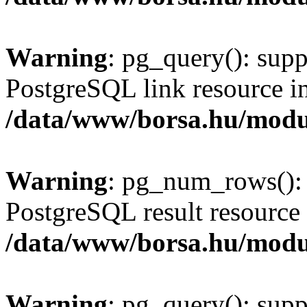
Warning
: pg_query(): supp
PostgreSQL link resource i
/data/www/borsa.hu/modu
Warning
: pg_num_rows(): 
PostgreSQL result resource 
/data/www/borsa.hu/modu
Warning
: pg_query(): supp