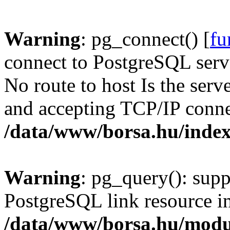
Warning
: pg_connect() [
fu
connect to PostgreSQL serve
No route to host Is the serv
and accepting TCP/IP conne
/data/www/borsa.hu/inde
Warning
: pg_query(): supp
PostgreSQL link resource i
/data/www/borsa.hu/modu