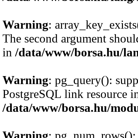
Warning
: array_key_exists(
The second argument should 
in
/data/www/borsa.hu/la
Warning
: pg_query(): supp
PostgreSQL link resource i
/data/www/borsa.hu/modu
Warning
: pg_num_rows(): 