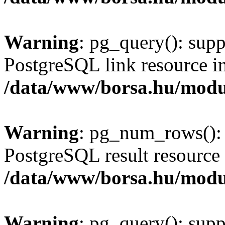
Warning
: pg_query(): supp
PostgreSQL link resource i
/data/www/borsa.hu/modu
Warning
: pg_num_rows(): 
PostgreSQL result resource 
/data/www/borsa.hu/modu
Warning
: pg_query(): supp