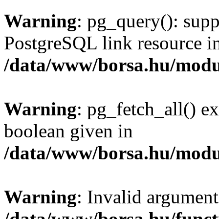
Warning
: pg_query(): supp
PostgreSQL link resource i
/data/www/borsa.hu/modu
Warning
: pg_fetch_all() e
boolean given in
/data/www/borsa.hu/modu
Warning
: Invalid argument
/data/www/borsa.hu/funct