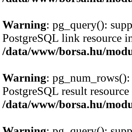
Warning
: pg_query(): supp
PostgreSQL link resource i
/data/www/borsa.hu/modu
Warning
: pg_num_rows(): 
PostgreSQL result resource 
/data/www/borsa.hu/modu
Warning
: pg_query(): supp