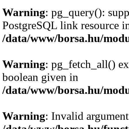
Warning
: pg_query(): supp
PostgreSQL link resource i
/data/www/borsa.hu/modu
Warning
: pg_fetch_all() e
boolean given in
/data/www/borsa.hu/modu
Warning
: Invalid argument
/data/www/borsa.hu/funct