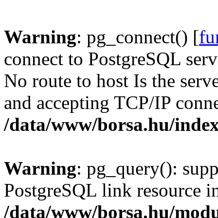
Warning
: pg_connect() [
fu
connect to PostgreSQL serve
No route to host Is the serv
and accepting TCP/IP conne
/data/www/borsa.hu/inde
Warning
: pg_query(): supp
PostgreSQL link resource i
/data/www/borsa.hu/modu