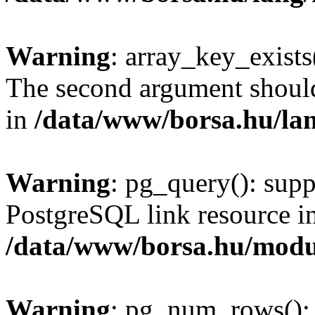
Warning
: array_key_exists(
The second argument should 
in
/data/www/borsa.hu/la
Warning
: pg_query(): supp
PostgreSQL link resource i
/data/www/borsa.hu/modu
Warning
: pg_num_rows(): 