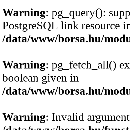
Warning
: pg_query(): supp
PostgreSQL link resource i
/data/www/borsa.hu/modu
Warning
: pg_fetch_all() e
boolean given in
/data/www/borsa.hu/modu
Warning
: Invalid argument
/data/www/borsa.hu/funct