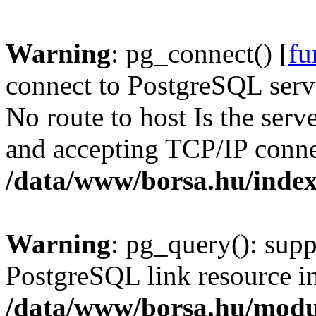
Warning
: pg_connect() [
fu
connect to PostgreSQL serve
No route to host Is the serv
and accepting TCP/IP conne
/data/www/borsa.hu/inde
Warning
: pg_query(): supp
PostgreSQL link resource i
/data/www/borsa.hu/modu