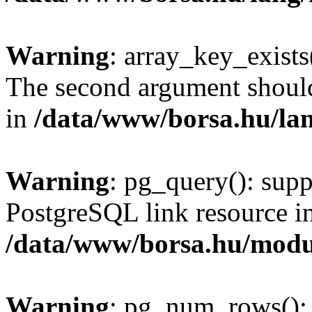
Warning
: array_key_exists(
The second argument should 
in
/data/www/borsa.hu/la
Warning
: pg_query(): supp
PostgreSQL link resource i
/data/www/borsa.hu/modu
Warning
: pg_num_rows(): 