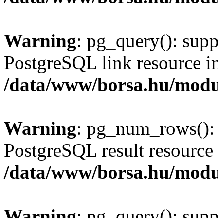
Warning
: pg_query(): supp
PostgreSQL link resource i
/data/www/borsa.hu/modu
Warning
: pg_num_rows(): 
PostgreSQL result resource 
/data/www/borsa.hu/modu
Warning
: pg_query(): supp