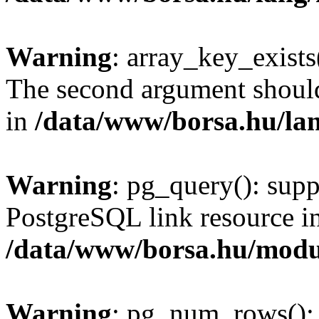
Warning
: array_key_exists(
The second argument should 
in
/data/www/borsa.hu/la
Warning
: pg_query(): supp
PostgreSQL link resource i
/data/www/borsa.hu/modu
Warning
: pg_num_rows(): 