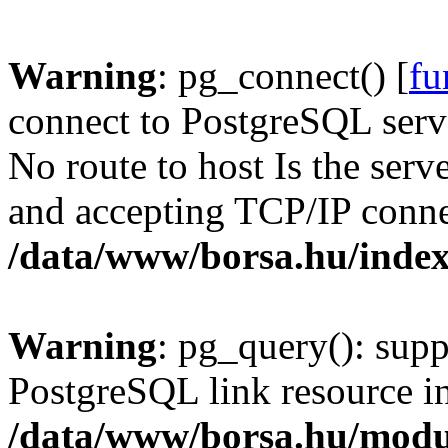
Warning
: pg_connect() [
fu
connect to PostgreSQL serve
No route to host Is the serv
and accepting TCP/IP conne
/data/www/borsa.hu/inde
Warning
: pg_query(): supp
PostgreSQL link resource i
/data/www/borsa.hu/modu