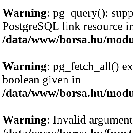
Warning
: pg_query(): supp
PostgreSQL link resource i
/data/www/borsa.hu/modu
Warning
: pg_fetch_all() e
boolean given in
/data/www/borsa.hu/modu
Warning
: Invalid argument
/data/www/borsa.hu/funct