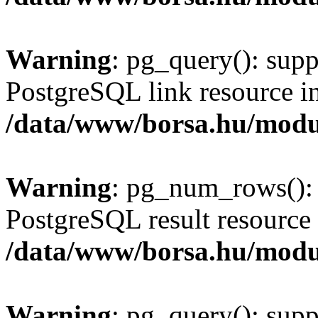
Warning
: pg_query(): supp
PostgreSQL link resource i
/data/www/borsa.hu/modu
Warning
: pg_num_rows(): 
PostgreSQL result resource 
/data/www/borsa.hu/modu
Warning
: pg_query(): supp