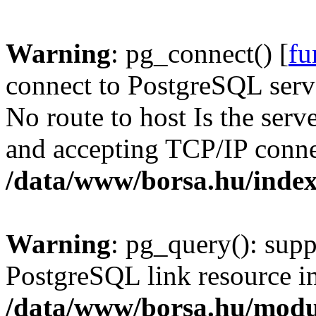
Warning
: pg_connect() [
fu
connect to PostgreSQL serve
No route to host Is the serv
and accepting TCP/IP conne
/data/www/borsa.hu/inde
Warning
: pg_query(): supp
PostgreSQL link resource i
/data/www/borsa.hu/modu