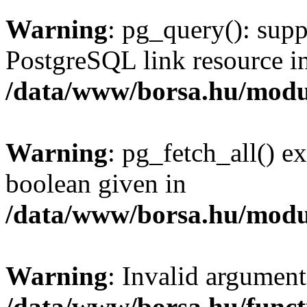
Warning
: pg_query(): supp
PostgreSQL link resource i
/data/www/borsa.hu/modu
Warning
: pg_fetch_all() e
boolean given in
/data/www/borsa.hu/modu
Warning
: Invalid argument
/data/www/borsa.hu/funct