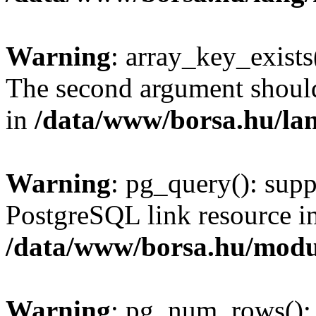
Warning
: array_key_exists(
The second argument should 
in
/data/www/borsa.hu/la
Warning
: pg_query(): supp
PostgreSQL link resource i
/data/www/borsa.hu/modu
Warning
: pg_num_rows(): 