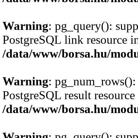
Warning
: pg_query(): supp
PostgreSQL link resource i
/data/www/borsa.hu/modu
Warning
: pg_num_rows(): 
PostgreSQL result resource 
/data/www/borsa.hu/modu
Warning
: pg_query(): supp