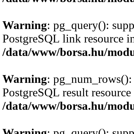
Warning
: pg_query(): supp
PostgreSQL link resource i
/data/www/borsa.hu/modu
Warning
: pg_num_rows(): 
PostgreSQL result resource 
/data/www/borsa.hu/modu
Warning
: pg_query(): supp