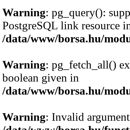
Warning
: pg_query(): supp
PostgreSQL link resource i
/data/www/borsa.hu/modu
Warning
: pg_fetch_all() e
boolean given in
/data/www/borsa.hu/modu
Warning
: Invalid argument
/data/www/borsa.hu/funct