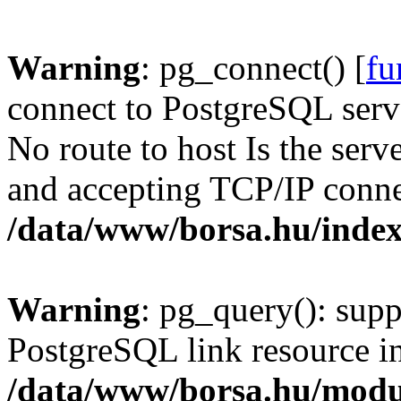
Warning
: pg_connect() [
fu
connect to PostgreSQL serve
No route to host Is the serv
and accepting TCP/IP conne
/data/www/borsa.hu/inde
Warning
: pg_query(): supp
PostgreSQL link resource i
/data/www/borsa.hu/modu