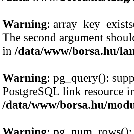
Warning
: array_key_exists(
The second argument should 
in
/data/www/borsa.hu/la
Warning
: pg_query(): supp
PostgreSQL link resource i
/data/www/borsa.hu/modu
Warning
: pg_num_rows(): 