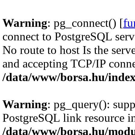
Warning
: pg_connect() [
fu
connect to PostgreSQL serve
No route to host Is the serv
and accepting TCP/IP conne
/data/www/borsa.hu/inde
Warning
: pg_query(): supp
PostgreSQL link resource i
/data/www/borsa.hu/modu