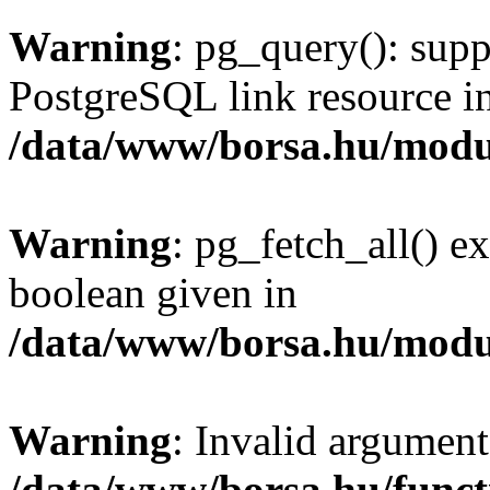
Warning
: pg_query(): supp
PostgreSQL link resource i
/data/www/borsa.hu/modu
Warning
: pg_fetch_all() e
boolean given in
/data/www/borsa.hu/modu
Warning
: Invalid argument
/data/www/borsa.hu/funct