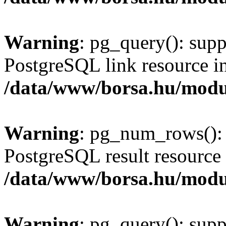
Warning
: pg_query(): supp
PostgreSQL link resource i
/data/www/borsa.hu/modu
Warning
: pg_num_rows(): 
PostgreSQL result resource 
/data/www/borsa.hu/modu
Warning
: pg_query(): supp