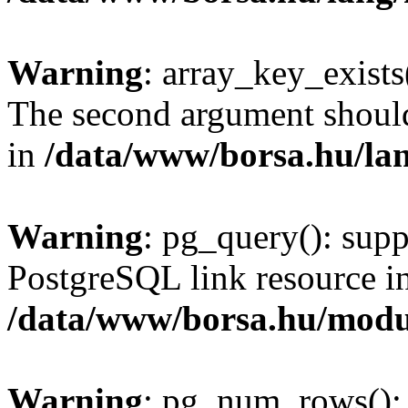
Warning
: array_key_exists(
The second argument should 
in
/data/www/borsa.hu/la
Warning
: pg_query(): supp
PostgreSQL link resource i
/data/www/borsa.hu/modu
Warning
: pg_num_rows(): 