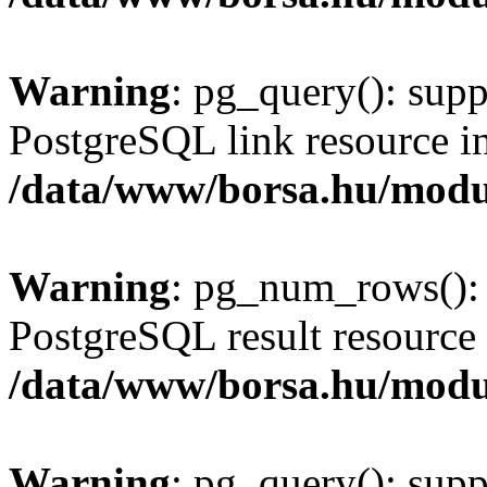
Warning
: pg_query(): supp
PostgreSQL link resource i
/data/www/borsa.hu/modu
Warning
: pg_num_rows(): 
PostgreSQL result resource 
/data/www/borsa.hu/modu
Warning
: pg_query(): supp