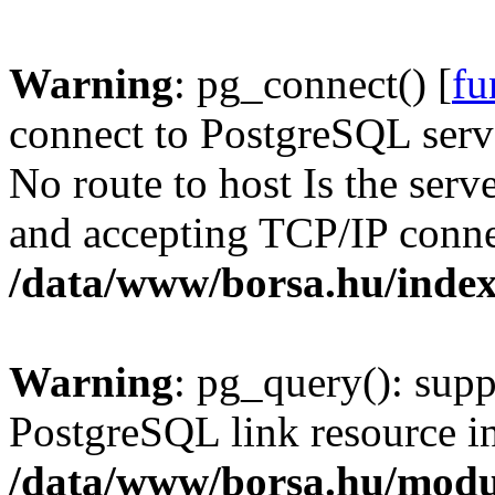
Warning
: pg_connect() [
fu
connect to PostgreSQL serve
No route to host Is the serv
and accepting TCP/IP conne
/data/www/borsa.hu/inde
Warning
: pg_query(): supp
PostgreSQL link resource i
/data/www/borsa.hu/modu