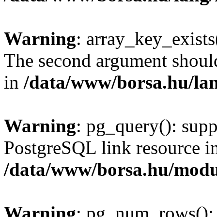
Warning
: array_key_exists(
The second argument should 
in
/data/www/borsa.hu/la
Warning
: pg_query(): supp
PostgreSQL link resource i
/data/www/borsa.hu/modu
Warning
: pg_num_rows(): 