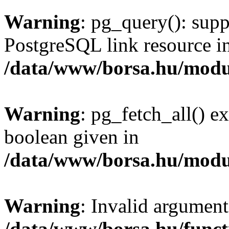
Warning
: pg_query(): supp
PostgreSQL link resource i
/data/www/borsa.hu/modu
Warning
: pg_fetch_all() e
boolean given in
/data/www/borsa.hu/modu
Warning
: Invalid argument
/data/www/borsa.hu/funct