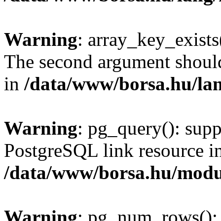
Warning
: array_key_exists(
The second argument should 
in
/data/www/borsa.hu/la
Warning
: pg_query(): supp
PostgreSQL link resource i
/data/www/borsa.hu/modu
Warning
: pg_num_rows(): 