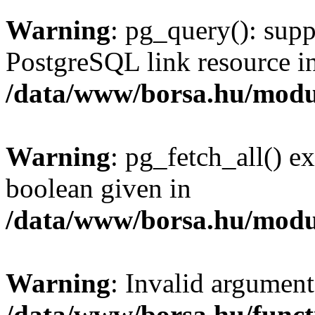
Warning
: pg_query(): supp
PostgreSQL link resource i
/data/www/borsa.hu/modu
Warning
: pg_fetch_all() e
boolean given in
/data/www/borsa.hu/modu
Warning
: Invalid argument
/data/www/borsa.hu/funct