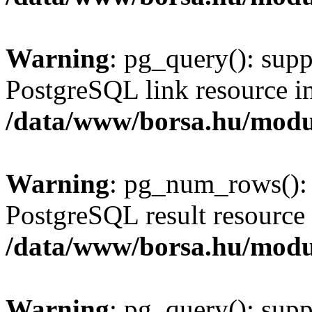
Warning
: pg_query(): supp
PostgreSQL link resource i
/data/www/borsa.hu/modu
Warning
: pg_num_rows(): 
PostgreSQL result resource 
/data/www/borsa.hu/modu
Warning
: pg_query(): supp