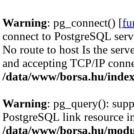
Warning
: pg_connect() [
fu
connect to PostgreSQL serve
No route to host Is the serv
and accepting TCP/IP conne
/data/www/borsa.hu/inde
Warning
: pg_query(): supp
PostgreSQL link resource i
/data/www/borsa.hu/modu