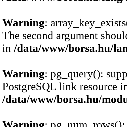
Warning
: array_key_exists(
The second argument should 
in
/data/www/borsa.hu/la
Warning
: pg_query(): supp
PostgreSQL link resource i
/data/www/borsa.hu/modu
Warning
: pg_num_rows(): 