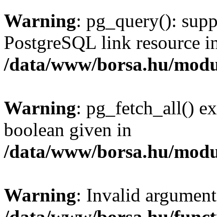
Warning
: pg_query(): supp
PostgreSQL link resource i
/data/www/borsa.hu/modu
Warning
: pg_fetch_all() e
boolean given in
/data/www/borsa.hu/modu
Warning
: Invalid argument
/data/www/borsa.hu/funct