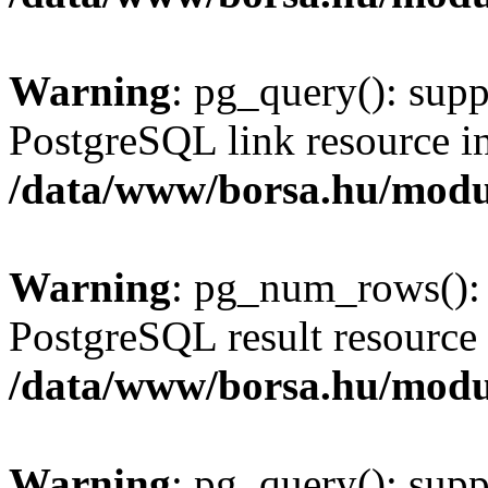
Warning
: pg_query(): supp
PostgreSQL link resource i
/data/www/borsa.hu/modu
Warning
: pg_num_rows(): 
PostgreSQL result resource 
/data/www/borsa.hu/modu
Warning
: pg_query(): supp