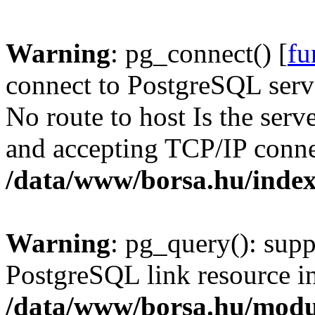
Warning
: pg_connect() [
fu
connect to PostgreSQL serve
No route to host Is the serv
and accepting TCP/IP conne
/data/www/borsa.hu/inde
Warning
: pg_query(): supp
PostgreSQL link resource i
/data/www/borsa.hu/modu