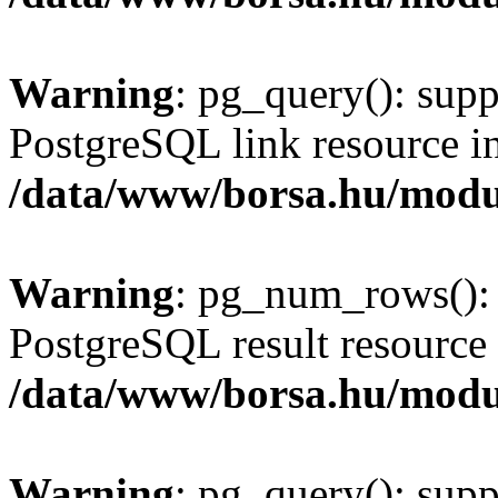
Warning
: pg_query(): supp
PostgreSQL link resource i
/data/www/borsa.hu/modu
Warning
: pg_num_rows(): 
PostgreSQL result resource 
/data/www/borsa.hu/modu
Warning
: pg_query(): supp