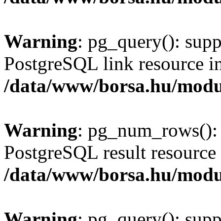
Warning
: pg_query(): supp
PostgreSQL link resource i
/data/www/borsa.hu/modu
Warning
: pg_num_rows(): 
PostgreSQL result resource 
/data/www/borsa.hu/modu
Warning
: pg_query(): supp