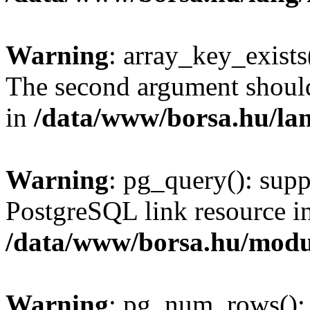
Warning
: array_key_exists(
The second argument should 
in
/data/www/borsa.hu/la
Warning
: pg_query(): supp
PostgreSQL link resource i
/data/www/borsa.hu/modu
Warning
: pg_num_rows(): 