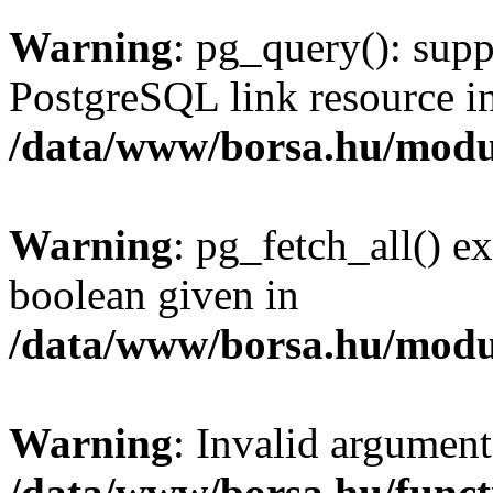
Warning
: pg_query(): supp
PostgreSQL link resource i
/data/www/borsa.hu/modu
Warning
: pg_fetch_all() e
boolean given in
/data/www/borsa.hu/modu
Warning
: Invalid argument
/data/www/borsa.hu/funct