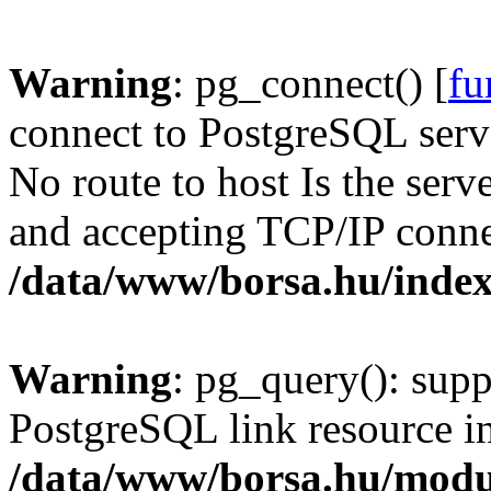
Warning
: pg_connect() [
fu
connect to PostgreSQL serve
No route to host Is the serv
and accepting TCP/IP conne
/data/www/borsa.hu/inde
Warning
: pg_query(): supp
PostgreSQL link resource i
/data/www/borsa.hu/modu