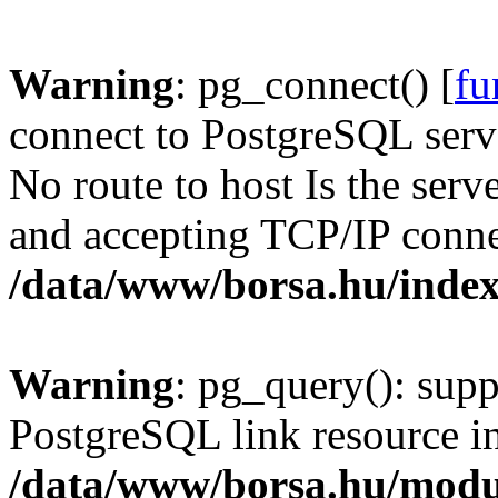
Warning
: pg_connect() [
fu
connect to PostgreSQL serve
No route to host Is the serv
and accepting TCP/IP conne
/data/www/borsa.hu/inde
Warning
: pg_query(): supp
PostgreSQL link resource i
/data/www/borsa.hu/modu