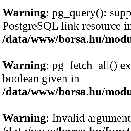
Warning
: pg_query(): supp
PostgreSQL link resource i
/data/www/borsa.hu/modu
Warning
: pg_fetch_all() e
boolean given in
/data/www/borsa.hu/modu
Warning
: Invalid argument
/data/www/borsa.hu/funct