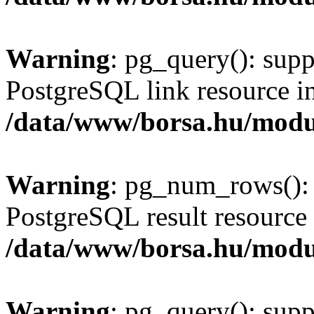
Warning
: pg_query(): supp
PostgreSQL link resource i
/data/www/borsa.hu/modu
Warning
: pg_num_rows(): 
PostgreSQL result resource 
/data/www/borsa.hu/modu
Warning
: pg_query(): supp