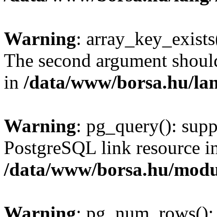
Warning
: array_key_exists(
The second argument should 
in
/data/www/borsa.hu/la
Warning
: pg_query(): supp
PostgreSQL link resource i
/data/www/borsa.hu/modu
Warning
: pg_num_rows(): 