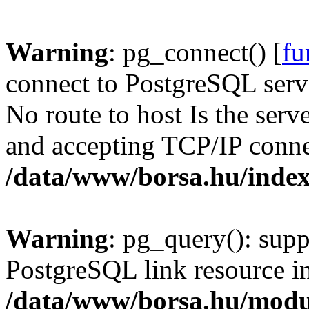
Warning
: pg_connect() [
fu
connect to PostgreSQL serve
No route to host Is the serv
and accepting TCP/IP conne
/data/www/borsa.hu/inde
Warning
: pg_query(): supp
PostgreSQL link resource i
/data/www/borsa.hu/modu