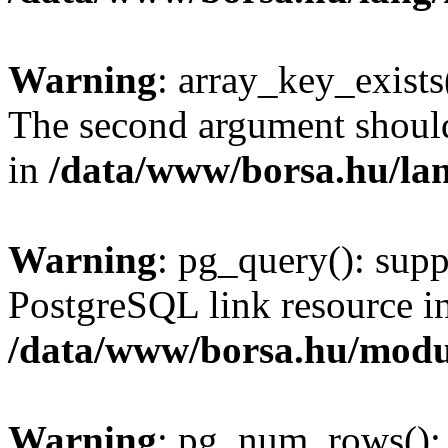
Warning
: array_key_exists(
The second argument should 
in
/data/www/borsa.hu/la
Warning
: pg_query(): supp
PostgreSQL link resource i
/data/www/borsa.hu/modu
Warning
: pg_num_rows(): 