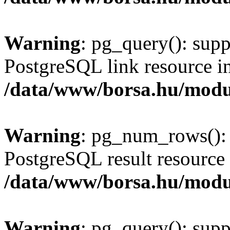
Warning
: pg_query(): supp
PostgreSQL link resource i
/data/www/borsa.hu/modu
Warning
: pg_num_rows(): 
PostgreSQL result resource 
/data/www/borsa.hu/modu
Warning
: pg_query(): supp