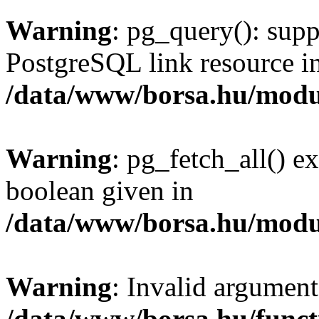
Warning
: pg_query(): supp
PostgreSQL link resource i
/data/www/borsa.hu/modu
Warning
: pg_fetch_all() e
boolean given in
/data/www/borsa.hu/modu
Warning
: Invalid argument
/data/www/borsa.hu/funct