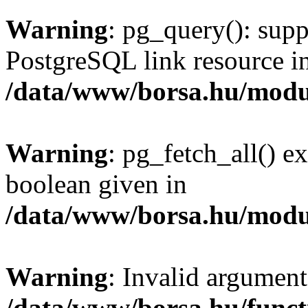
Warning
: pg_query(): supp
PostgreSQL link resource i
/data/www/borsa.hu/modu
Warning
: pg_fetch_all() e
boolean given in
/data/www/borsa.hu/modu
Warning
: Invalid argument
/data/www/borsa.hu/funct