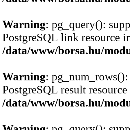
Warning
: pg_query(): supp
PostgreSQL link resource i
/data/www/borsa.hu/modu
Warning
: pg_num_rows(): 
PostgreSQL result resource 
/data/www/borsa.hu/modu
Warning
: pg_query(): supp