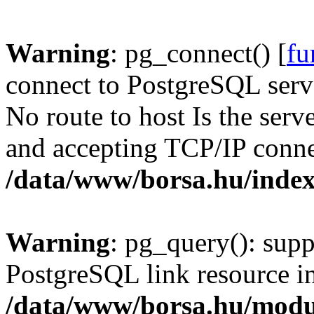
Warning
: pg_connect() [
fu
connect to PostgreSQL serve
No route to host Is the serv
and accepting TCP/IP conne
/data/www/borsa.hu/inde
Warning
: pg_query(): supp
PostgreSQL link resource i
/data/www/borsa.hu/modu