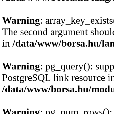
Warning
: array_key_exists(
The second argument should 
in
/data/www/borsa.hu/la
Warning
: pg_query(): supp
PostgreSQL link resource i
/data/www/borsa.hu/modu
Warning
: pg_num_rows(): 