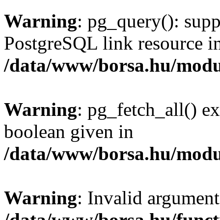
Warning
: pg_query(): supp
PostgreSQL link resource i
/data/www/borsa.hu/modu
Warning
: pg_fetch_all() e
boolean given in
/data/www/borsa.hu/modu
Warning
: Invalid argument
/data/www/borsa.hu/funct