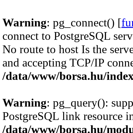
Warning
: pg_connect() [
fu
connect to PostgreSQL serve
No route to host Is the serv
and accepting TCP/IP conne
/data/www/borsa.hu/inde
Warning
: pg_query(): supp
PostgreSQL link resource i
/data/www/borsa.hu/modu