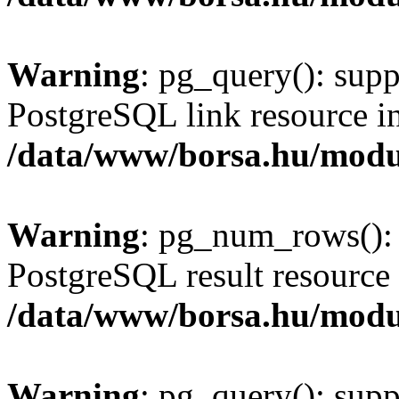
Warning
: pg_query(): supp
PostgreSQL link resource i
/data/www/borsa.hu/modu
Warning
: pg_num_rows(): 
PostgreSQL result resource 
/data/www/borsa.hu/modu
Warning
: pg_query(): supp