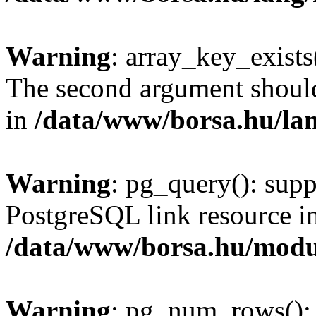
Warning
: array_key_exists(
The second argument should 
in
/data/www/borsa.hu/la
Warning
: pg_query(): supp
PostgreSQL link resource i
/data/www/borsa.hu/modu
Warning
: pg_num_rows(): 