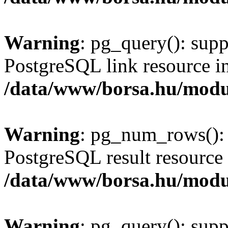
Warning
: pg_query(): supp
PostgreSQL link resource i
/data/www/borsa.hu/modu
Warning
: pg_num_rows(): 
PostgreSQL result resource 
/data/www/borsa.hu/modu
Warning
: pg_query(): supp