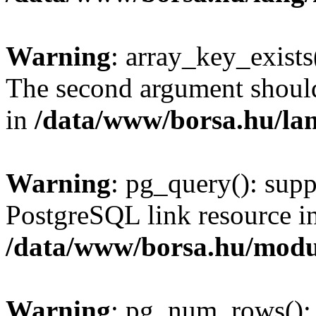
Warning
: array_key_exists(
The second argument should 
in
/data/www/borsa.hu/la
Warning
: pg_query(): supp
PostgreSQL link resource i
/data/www/borsa.hu/modu
Warning
: pg_num_rows(): 