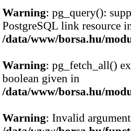
Warning
: pg_query(): supp
PostgreSQL link resource i
/data/www/borsa.hu/modu
Warning
: pg_fetch_all() e
boolean given in
/data/www/borsa.hu/modu
Warning
: Invalid argument
/data/www/borsa.hu/funct