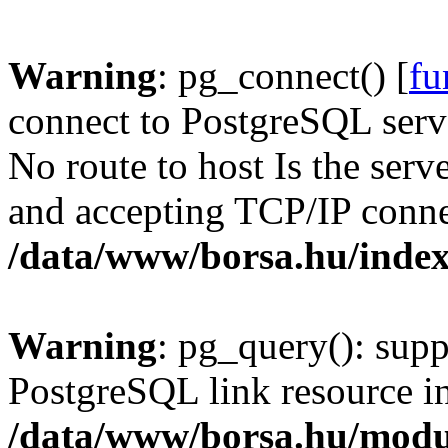
Warning
: pg_connect() [
fu
connect to PostgreSQL serve
No route to host Is the serv
and accepting TCP/IP conne
/data/www/borsa.hu/inde
Warning
: pg_query(): supp
PostgreSQL link resource i
/data/www/borsa.hu/modu