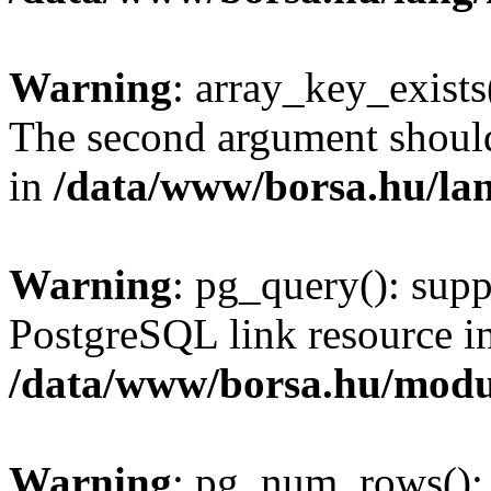
Warning
: array_key_exists(
The second argument should 
in
/data/www/borsa.hu/la
Warning
: pg_query(): supp
PostgreSQL link resource i
/data/www/borsa.hu/modu
Warning
: pg_num_rows(): 