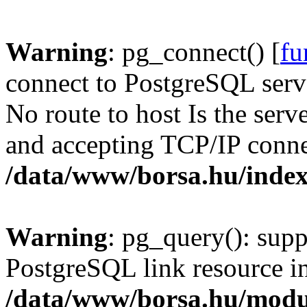
Warning
: pg_connect() [
fu
connect to PostgreSQL serve
No route to host Is the serv
and accepting TCP/IP conne
/data/www/borsa.hu/inde
Warning
: pg_query(): supp
PostgreSQL link resource i
/data/www/borsa.hu/modu