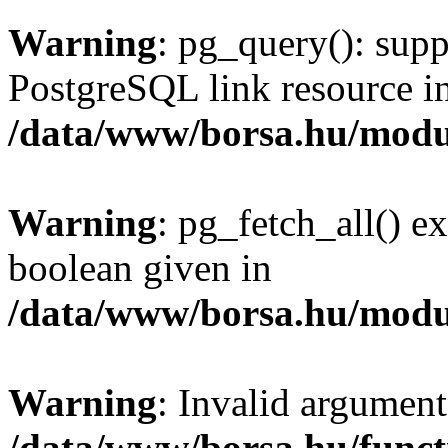
Warning
: pg_query(): supp
PostgreSQL link resource i
/data/www/borsa.hu/modu
Warning
: pg_fetch_all() e
boolean given in
/data/www/borsa.hu/modu
Warning
: Invalid argument
/data/www/borsa.hu/funct