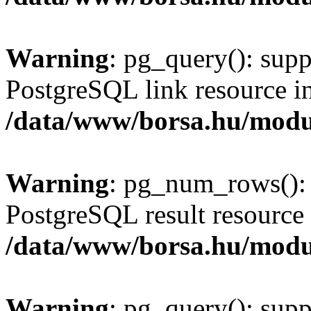
Warning
: pg_query(): supp
PostgreSQL link resource i
/data/www/borsa.hu/modu
Warning
: pg_num_rows(): 
PostgreSQL result resource 
/data/www/borsa.hu/modu
Warning
: pg_query(): supp