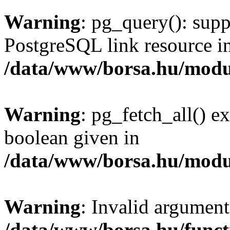
Warning
: pg_query(): supp
PostgreSQL link resource i
/data/www/borsa.hu/modu
Warning
: pg_fetch_all() e
boolean given in
/data/www/borsa.hu/modu
Warning
: Invalid argument
/data/www/borsa.hu/funct