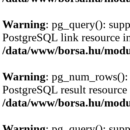
Warning
: pg_query(): supp
PostgreSQL link resource i
/data/www/borsa.hu/modu
Warning
: pg_num_rows(): 
PostgreSQL result resource 
/data/www/borsa.hu/modu
Warning
: pg_query(): supp