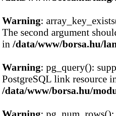
Warning
: array_key_exists(
The second argument should 
in
/data/www/borsa.hu/la
Warning
: pg_query(): supp
PostgreSQL link resource i
/data/www/borsa.hu/modu
Warning
: pg_num_rows(): 