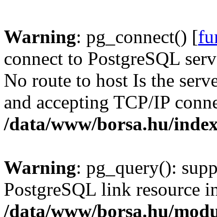
Warning
: pg_connect() [
fu
connect to PostgreSQL serve
No route to host Is the serv
and accepting TCP/IP conne
/data/www/borsa.hu/inde
Warning
: pg_query(): supp
PostgreSQL link resource i
/data/www/borsa.hu/modu