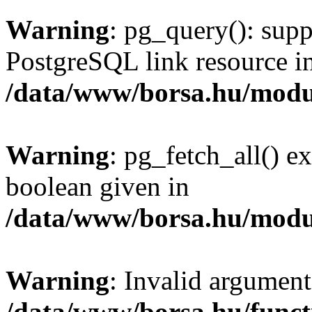
Warning
: pg_query(): supp
PostgreSQL link resource i
/data/www/borsa.hu/modu
Warning
: pg_fetch_all() e
boolean given in
/data/www/borsa.hu/modu
Warning
: Invalid argument
/data/www/borsa.hu/funct