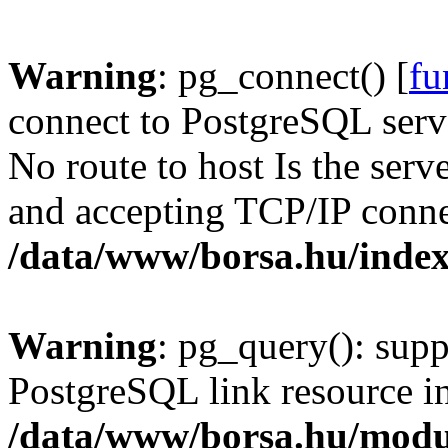
Warning
: pg_connect() [
fu
connect to PostgreSQL serve
No route to host Is the serv
and accepting TCP/IP conne
/data/www/borsa.hu/inde
Warning
: pg_query(): supp
PostgreSQL link resource i
/data/www/borsa.hu/modu