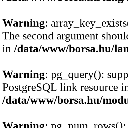
Warning
: array_key_exists(
The second argument should 
in
/data/www/borsa.hu/la
Warning
: pg_query(): supp
PostgreSQL link resource i
/data/www/borsa.hu/modu
Warning
: pg_num_rows(): 