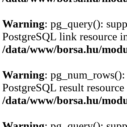
Warning
: pg_query(): supp
PostgreSQL link resource i
/data/www/borsa.hu/modu
Warning
: pg_num_rows(): 
PostgreSQL result resource 
/data/www/borsa.hu/modu
Warning
: pg_query(): supp