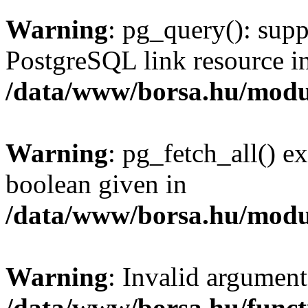
Warning
: pg_query(): supp
PostgreSQL link resource i
/data/www/borsa.hu/modu
Warning
: pg_fetch_all() e
boolean given in
/data/www/borsa.hu/modu
Warning
: Invalid argument
/data/www/borsa.hu/funct