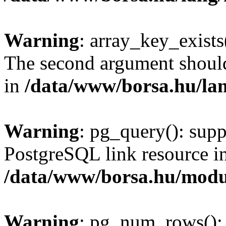
Warning
: array_key_exists(
The second argument should 
in
/data/www/borsa.hu/la
Warning
: pg_query(): supp
PostgreSQL link resource i
/data/www/borsa.hu/modu
Warning
: pg_num_rows(): 