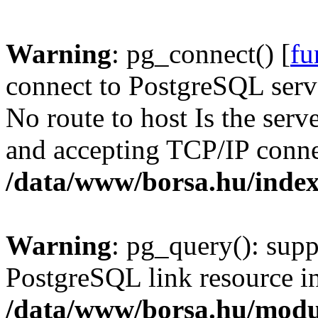
Warning
: pg_connect() [
fu
connect to PostgreSQL serve
No route to host Is the serv
and accepting TCP/IP conne
/data/www/borsa.hu/inde
Warning
: pg_query(): supp
PostgreSQL link resource i
/data/www/borsa.hu/modu