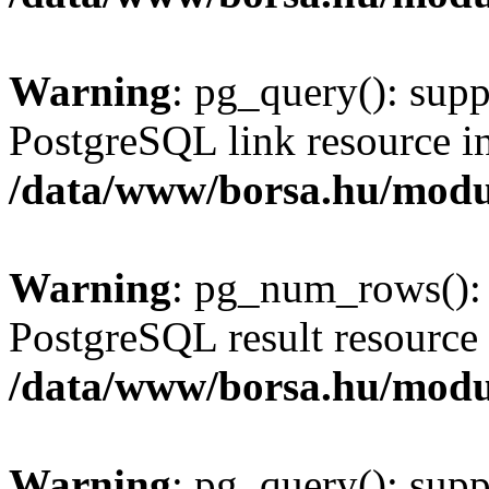
Warning
: pg_query(): supp
PostgreSQL link resource i
/data/www/borsa.hu/modu
Warning
: pg_num_rows(): 
PostgreSQL result resource 
/data/www/borsa.hu/modu
Warning
: pg_query(): supp