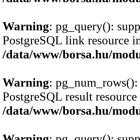
Warning
: pg_query(): supp
PostgreSQL link resource i
/data/www/borsa.hu/modu
Warning
: pg_num_rows(): 
PostgreSQL result resource 
/data/www/borsa.hu/modu
Warning
: pg_query(): supp