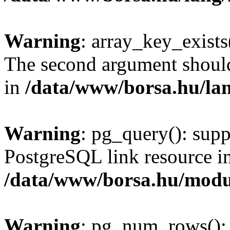
Warning
: array_key_exists(
The second argument should 
in
/data/www/borsa.hu/la
Warning
: pg_query(): supp
PostgreSQL link resource i
/data/www/borsa.hu/modu
Warning
: pg_num_rows(): 