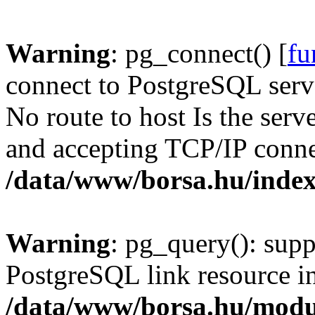
Warning
: pg_connect() [
fu
connect to PostgreSQL serve
No route to host Is the serv
and accepting TCP/IP conne
/data/www/borsa.hu/inde
Warning
: pg_query(): supp
PostgreSQL link resource i
/data/www/borsa.hu/modu