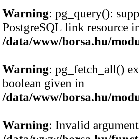
Warning
: pg_query(): supp
PostgreSQL link resource i
/data/www/borsa.hu/modu
Warning
: pg_fetch_all() e
boolean given in
/data/www/borsa.hu/modu
Warning
: Invalid argument
/data/www/borsa.hu/funct