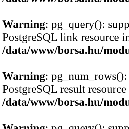
Warning
: pg_query(): supp
PostgreSQL link resource i
/data/www/borsa.hu/modu
Warning
: pg_num_rows(): 
PostgreSQL result resource 
/data/www/borsa.hu/modu
Warning
: pg_query(): supp