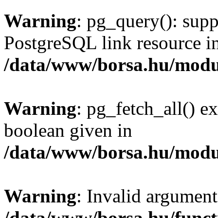
Warning
: pg_query(): supp
PostgreSQL link resource i
/data/www/borsa.hu/modu
Warning
: pg_fetch_all() e
boolean given in
/data/www/borsa.hu/modu
Warning
: Invalid argument
/data/www/borsa.hu/funct