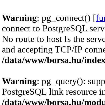
Warning
: pg_connect() [
fu
connect to PostgreSQL serve
No route to host Is the serv
and accepting TCP/IP conne
/data/www/borsa.hu/inde
Warning
: pg_query(): supp
PostgreSQL link resource i
/data/www/borsa.hu/modu