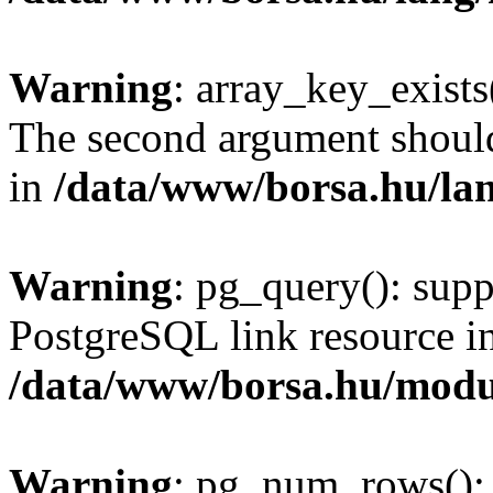
Warning
: array_key_exists(
The second argument should 
in
/data/www/borsa.hu/la
Warning
: pg_query(): supp
PostgreSQL link resource i
/data/www/borsa.hu/modu
Warning
: pg_num_rows(): 