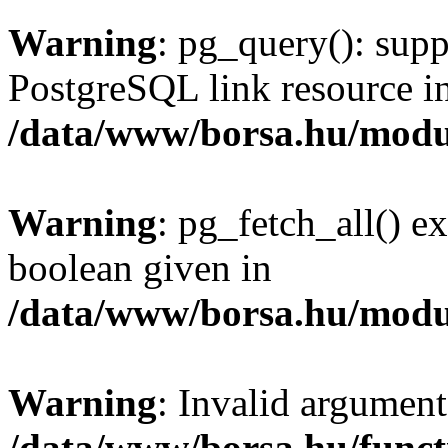
Warning
: pg_query(): supp
PostgreSQL link resource i
/data/www/borsa.hu/modu
Warning
: pg_fetch_all() e
boolean given in
/data/www/borsa.hu/modu
Warning
: Invalid argument
/data/www/borsa.hu/funct