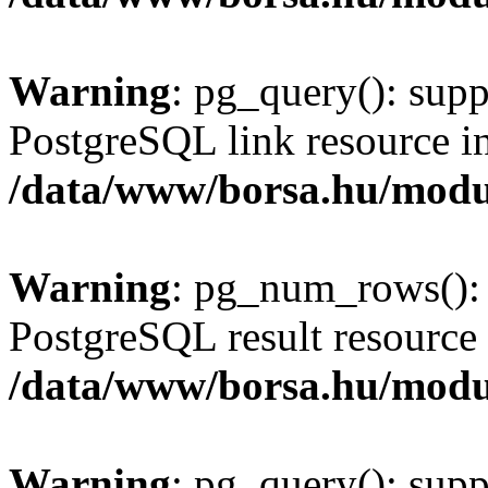
Warning
: pg_query(): supp
PostgreSQL link resource i
/data/www/borsa.hu/modu
Warning
: pg_num_rows(): 
PostgreSQL result resource 
/data/www/borsa.hu/modu
Warning
: pg_query(): supp