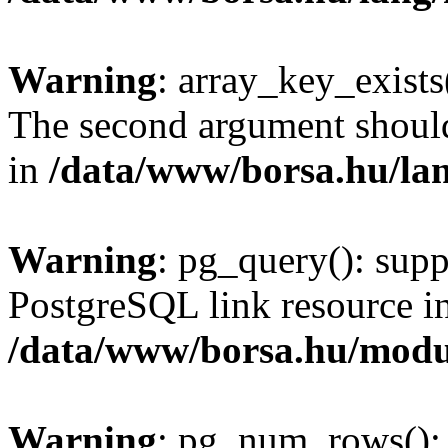
Warning
: array_key_exists(
The second argument should 
in
/data/www/borsa.hu/la
Warning
: pg_query(): supp
PostgreSQL link resource i
/data/www/borsa.hu/modu
Warning
: pg_num_rows(): 