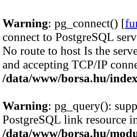
Warning
: pg_connect() [
fu
connect to PostgreSQL serve
No route to host Is the serv
and accepting TCP/IP conne
/data/www/borsa.hu/inde
Warning
: pg_query(): supp
PostgreSQL link resource i
/data/www/borsa.hu/modu