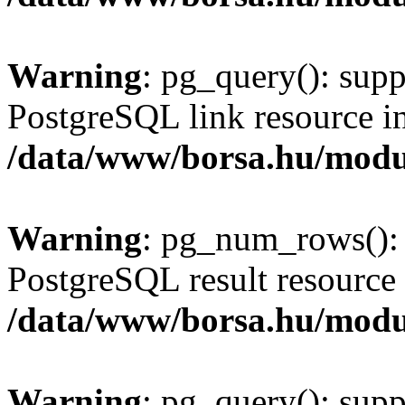
Warning
: pg_query(): supp
PostgreSQL link resource i
/data/www/borsa.hu/modu
Warning
: pg_num_rows(): 
PostgreSQL result resource 
/data/www/borsa.hu/modu
Warning
: pg_query(): supp