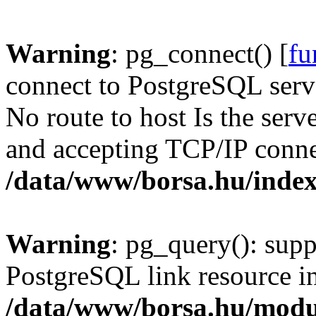
Warning
: pg_connect() [
fu
connect to PostgreSQL serve
No route to host Is the serv
and accepting TCP/IP conne
/data/www/borsa.hu/inde
Warning
: pg_query(): supp
PostgreSQL link resource i
/data/www/borsa.hu/modu