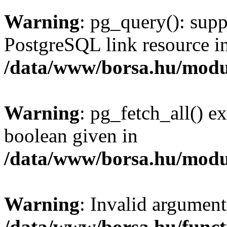
Warning
: pg_query(): supp
PostgreSQL link resource i
/data/www/borsa.hu/modu
Warning
: pg_fetch_all() e
boolean given in
/data/www/borsa.hu/modu
Warning
: Invalid argument
/data/www/borsa.hu/funct