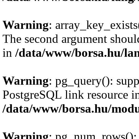
Warning
: array_key_exists(
The second argument should 
in
/data/www/borsa.hu/la
Warning
: pg_query(): supp
PostgreSQL link resource i
/data/www/borsa.hu/modu
Warning
: pg_num_rows(): 