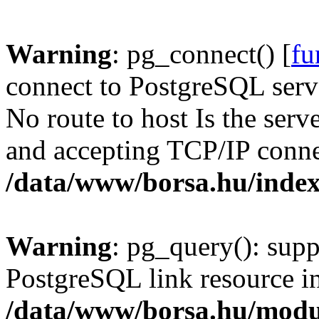
Warning
: pg_connect() [
fu
connect to PostgreSQL serve
No route to host Is the serv
and accepting TCP/IP conne
/data/www/borsa.hu/inde
Warning
: pg_query(): supp
PostgreSQL link resource i
/data/www/borsa.hu/modu