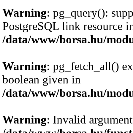
Warning
: pg_query(): supp
PostgreSQL link resource i
/data/www/borsa.hu/modu
Warning
: pg_fetch_all() e
boolean given in
/data/www/borsa.hu/modu
Warning
: Invalid argument
/data/www/borsa.hu/funct