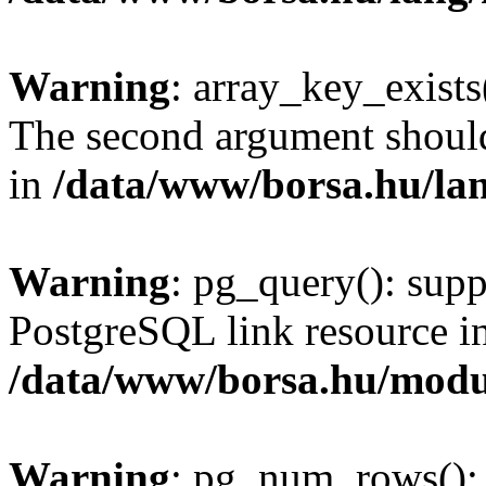
Warning
: array_key_exists(
The second argument should 
in
/data/www/borsa.hu/la
Warning
: pg_query(): supp
PostgreSQL link resource i
/data/www/borsa.hu/modu
Warning
: pg_num_rows(): 