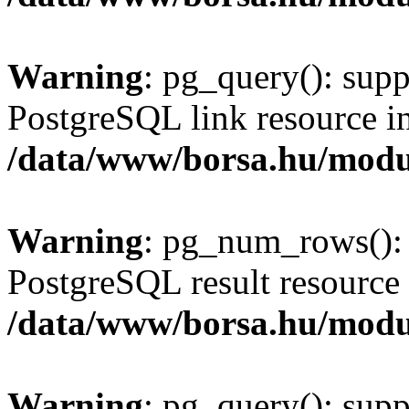
Warning
: pg_query(): supp
PostgreSQL link resource i
/data/www/borsa.hu/modu
Warning
: pg_num_rows(): 
PostgreSQL result resource 
/data/www/borsa.hu/modu
Warning
: pg_query(): supp