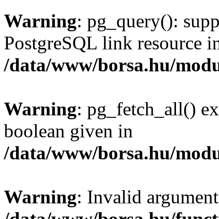
Warning
: pg_query(): supp
PostgreSQL link resource i
/data/www/borsa.hu/modu
Warning
: pg_fetch_all() e
boolean given in
/data/www/borsa.hu/modu
Warning
: Invalid argument
/data/www/borsa.hu/funct