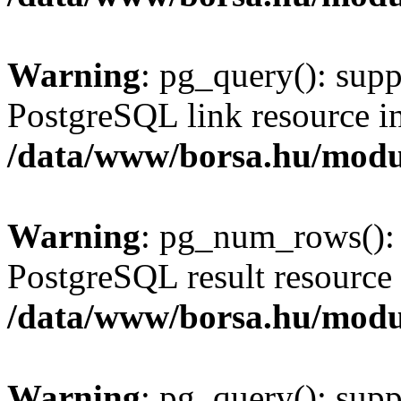
Warning
: pg_query(): supp
PostgreSQL link resource i
/data/www/borsa.hu/modu
Warning
: pg_num_rows(): 
PostgreSQL result resource 
/data/www/borsa.hu/modu
Warning
: pg_query(): supp