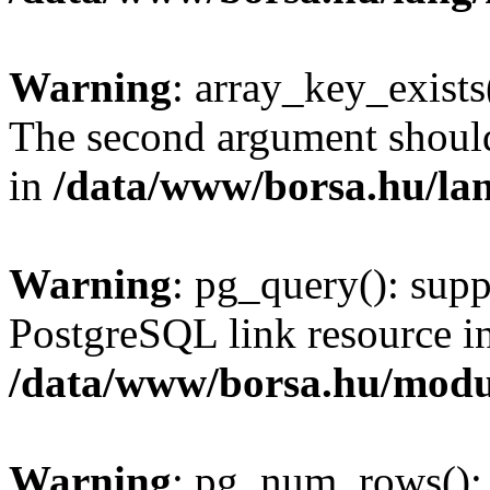
Warning
: array_key_exists(
The second argument should 
in
/data/www/borsa.hu/la
Warning
: pg_query(): supp
PostgreSQL link resource i
/data/www/borsa.hu/modu
Warning
: pg_num_rows(): 