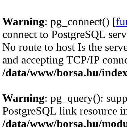
Warning
: pg_connect() [
fu
connect to PostgreSQL serve
No route to host Is the serv
and accepting TCP/IP conne
/data/www/borsa.hu/inde
Warning
: pg_query(): supp
PostgreSQL link resource i
/data/www/borsa.hu/modu