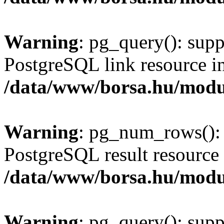
Warning
: pg_query(): supp
PostgreSQL link resource i
/data/www/borsa.hu/modu
Warning
: pg_num_rows(): 
PostgreSQL result resource 
/data/www/borsa.hu/modu
Warning
: pg_query(): supp