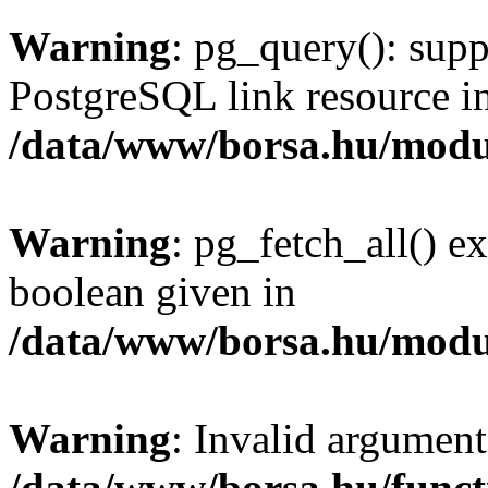
Warning
: pg_query(): supp
PostgreSQL link resource i
/data/www/borsa.hu/modu
Warning
: pg_fetch_all() e
boolean given in
/data/www/borsa.hu/modu
Warning
: Invalid argument
/data/www/borsa.hu/funct