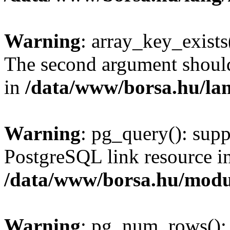
Warning
: array_key_exists(
The second argument should 
in
/data/www/borsa.hu/la
Warning
: pg_query(): supp
PostgreSQL link resource i
/data/www/borsa.hu/modu
Warning
: pg_num_rows(): 