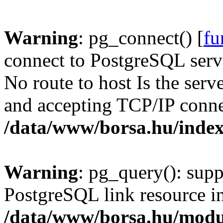
Warning
: pg_connect() [
fu
connect to PostgreSQL serve
No route to host Is the serv
and accepting TCP/IP conne
/data/www/borsa.hu/inde
Warning
: pg_query(): supp
PostgreSQL link resource i
/data/www/borsa.hu/modu