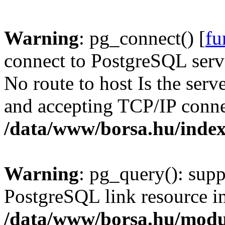
Warning
: pg_connect() [
fu
connect to PostgreSQL serve
No route to host Is the serv
and accepting TCP/IP conne
/data/www/borsa.hu/inde
Warning
: pg_query(): supp
PostgreSQL link resource i
/data/www/borsa.hu/modu