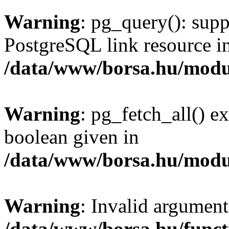
Warning
: pg_query(): supp
PostgreSQL link resource i
/data/www/borsa.hu/modu
Warning
: pg_fetch_all() e
boolean given in
/data/www/borsa.hu/modu
Warning
: Invalid argument
/data/www/borsa.hu/funct