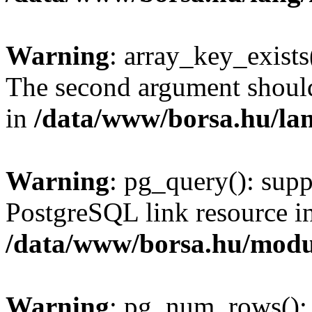
Warning
: array_key_exists(
The second argument should 
in
/data/www/borsa.hu/la
Warning
: pg_query(): supp
PostgreSQL link resource i
/data/www/borsa.hu/modu
Warning
: pg_num_rows(): 