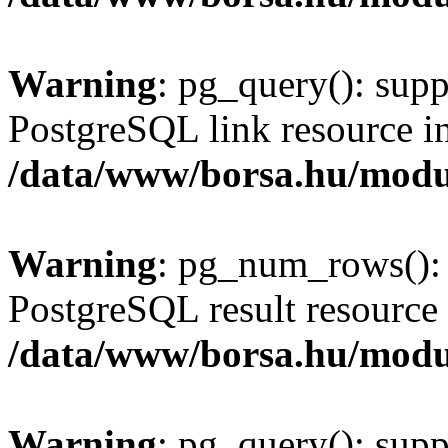
Warning
: pg_query(): supp
PostgreSQL link resource i
/data/www/borsa.hu/modu
Warning
: pg_num_rows(): 
PostgreSQL result resource 
/data/www/borsa.hu/modu
Warning
: pg_query(): supp