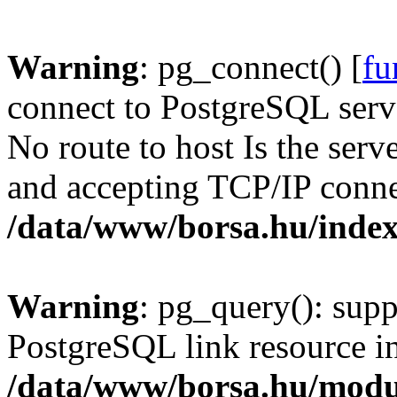
Warning
: pg_connect() [
fu
connect to PostgreSQL serve
No route to host Is the serv
and accepting TCP/IP conne
/data/www/borsa.hu/inde
Warning
: pg_query(): supp
PostgreSQL link resource i
/data/www/borsa.hu/modu