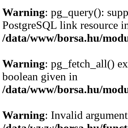
Warning
: pg_query(): supp
PostgreSQL link resource i
/data/www/borsa.hu/modu
Warning
: pg_fetch_all() e
boolean given in
/data/www/borsa.hu/modu
Warning
: Invalid argument
/data/www/borsa.hu/funct