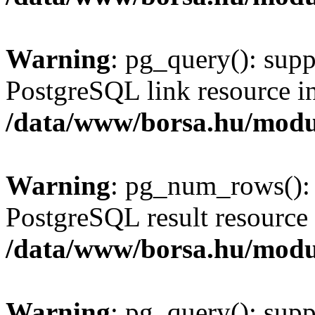
Warning
: pg_query(): supp
PostgreSQL link resource i
/data/www/borsa.hu/modu
Warning
: pg_num_rows(): 
PostgreSQL result resource 
/data/www/borsa.hu/modu
Warning
: pg_query(): supp