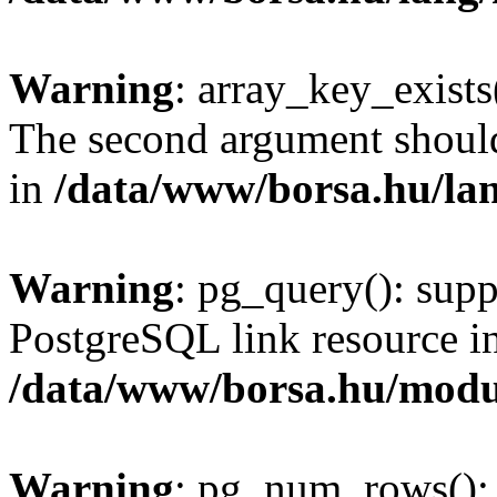
Warning
: array_key_exists(
The second argument should 
in
/data/www/borsa.hu/la
Warning
: pg_query(): supp
PostgreSQL link resource i
/data/www/borsa.hu/modu
Warning
: pg_num_rows(): 