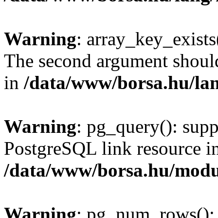
Warning
: array_key_exists(
The second argument should 
in
/data/www/borsa.hu/la
Warning
: pg_query(): supp
PostgreSQL link resource i
/data/www/borsa.hu/modu
Warning
: pg_num_rows(): 