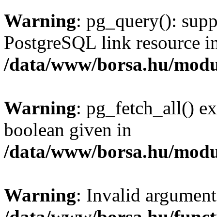
Warning
: pg_query(): supp
PostgreSQL link resource i
/data/www/borsa.hu/modu
Warning
: pg_fetch_all() e
boolean given in
/data/www/borsa.hu/modu
Warning
: Invalid argument
/data/www/borsa.hu/funct