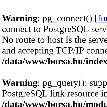
Warning
: pg_connect() [
fu
connect to PostgreSQL serve
No route to host Is the serv
and accepting TCP/IP conne
/data/www/borsa.hu/inde
Warning
: pg_query(): supp
PostgreSQL link resource i
/data/www/borsa.hu/modu