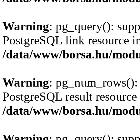
Warning
: pg_query(): supp
PostgreSQL link resource i
/data/www/borsa.hu/modu
Warning
: pg_num_rows(): 
PostgreSQL result resource 
/data/www/borsa.hu/modu
Warning
: pg_query(): supp