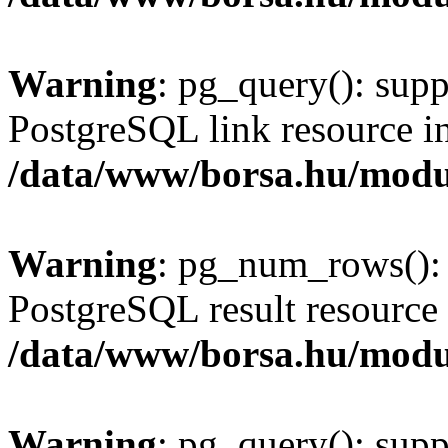
Warning
: pg_query(): supp
PostgreSQL link resource i
/data/www/borsa.hu/modu
Warning
: pg_num_rows(): 
PostgreSQL result resource 
/data/www/borsa.hu/modu
Warning
: pg_query(): supp