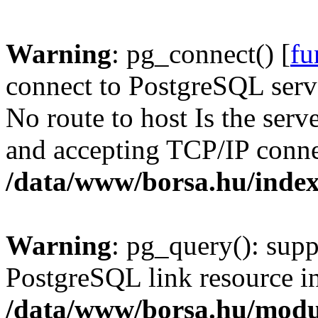
Warning
: pg_connect() [
fu
connect to PostgreSQL serve
No route to host Is the serv
and accepting TCP/IP conne
/data/www/borsa.hu/inde
Warning
: pg_query(): supp
PostgreSQL link resource i
/data/www/borsa.hu/modu