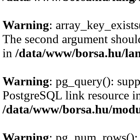
Warning
: array_key_exists(
The second argument should 
in
/data/www/borsa.hu/la
Warning
: pg_query(): supp
PostgreSQL link resource i
/data/www/borsa.hu/modu
Warning
: pg_num_rows(): 