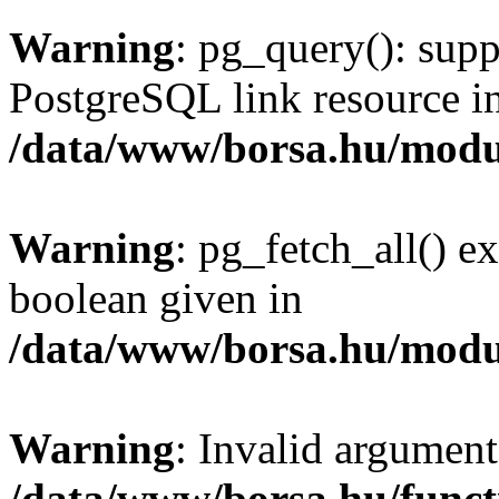
Warning
: pg_query(): supp
PostgreSQL link resource i
/data/www/borsa.hu/modu
Warning
: pg_fetch_all() e
boolean given in
/data/www/borsa.hu/modu
Warning
: Invalid argument
/data/www/borsa.hu/funct