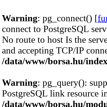
Warning
: pg_connect() [
fu
connect to PostgreSQL serve
No route to host Is the serv
and accepting TCP/IP conne
/data/www/borsa.hu/inde
Warning
: pg_query(): supp
PostgreSQL link resource i
/data/www/borsa.hu/modu