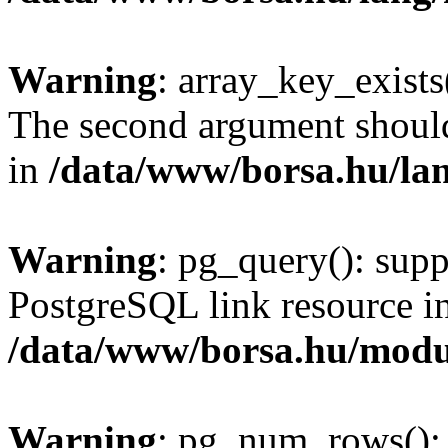
Warning
: array_key_exists(
The second argument should 
in
/data/www/borsa.hu/la
Warning
: pg_query(): supp
PostgreSQL link resource i
/data/www/borsa.hu/modu
Warning
: pg_num_rows(): 