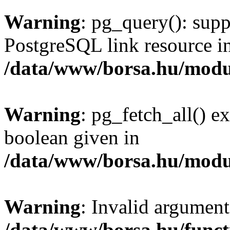
Warning
: pg_query(): supp
PostgreSQL link resource i
/data/www/borsa.hu/modu
Warning
: pg_fetch_all() e
boolean given in
/data/www/borsa.hu/modu
Warning
: Invalid argument
/data/www/borsa.hu/funct