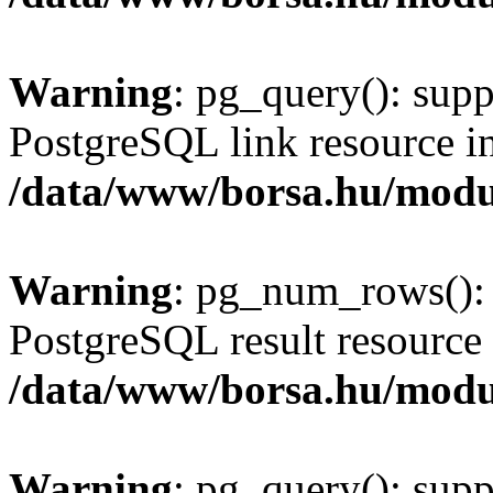
Warning
: pg_query(): supp
PostgreSQL link resource i
/data/www/borsa.hu/modu
Warning
: pg_num_rows(): 
PostgreSQL result resource 
/data/www/borsa.hu/modu
Warning
: pg_query(): supp