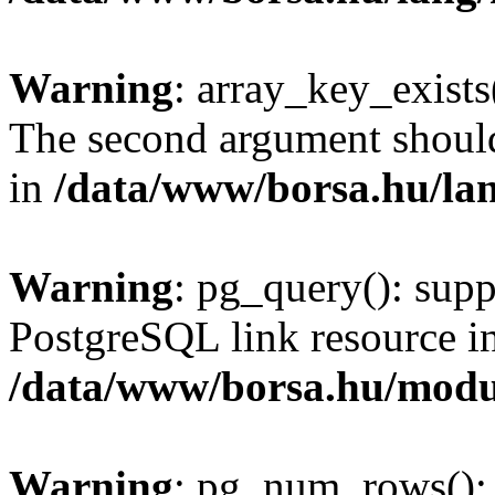
Warning
: array_key_exists(
The second argument should 
in
/data/www/borsa.hu/la
Warning
: pg_query(): supp
PostgreSQL link resource i
/data/www/borsa.hu/modu
Warning
: pg_num_rows(): 