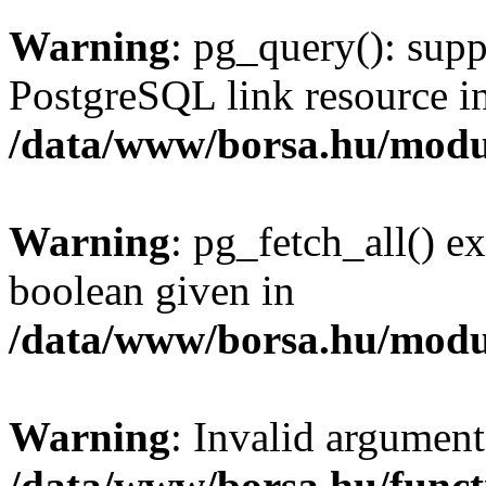
Warning
: pg_query(): supp
PostgreSQL link resource i
/data/www/borsa.hu/modu
Warning
: pg_fetch_all() e
boolean given in
/data/www/borsa.hu/modu
Warning
: Invalid argument
/data/www/borsa.hu/funct