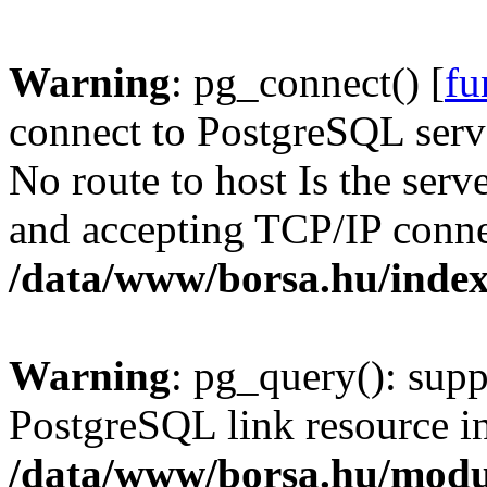
Warning
: pg_connect() [
fu
connect to PostgreSQL serve
No route to host Is the serv
and accepting TCP/IP conne
/data/www/borsa.hu/inde
Warning
: pg_query(): supp
PostgreSQL link resource i
/data/www/borsa.hu/modu