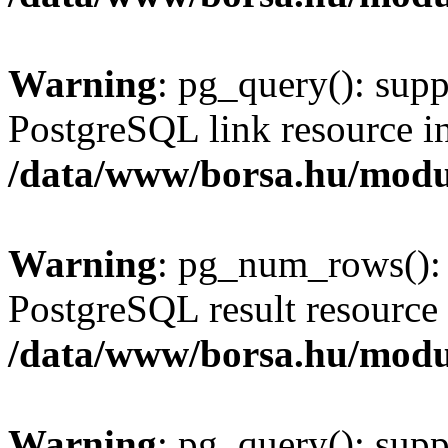
Warning
: pg_query(): supp
PostgreSQL link resource i
/data/www/borsa.hu/modu
Warning
: pg_num_rows(): 
PostgreSQL result resource 
/data/www/borsa.hu/modu
Warning
: pg_query(): supp