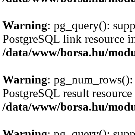
Warning
: pg_query(): supp
PostgreSQL link resource i
/data/www/borsa.hu/modu
Warning
: pg_num_rows(): 
PostgreSQL result resource 
/data/www/borsa.hu/modu
Warning
: pg_query(): supp