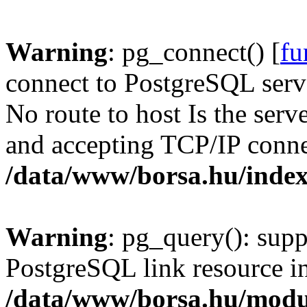
Warning
: pg_connect() [
fu
connect to PostgreSQL serve
No route to host Is the serv
and accepting TCP/IP conne
/data/www/borsa.hu/inde
Warning
: pg_query(): supp
PostgreSQL link resource i
/data/www/borsa.hu/modu