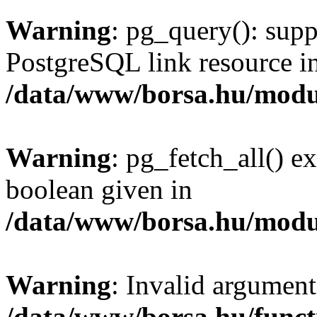
Warning
: pg_query(): supp
PostgreSQL link resource i
/data/www/borsa.hu/modu
Warning
: pg_fetch_all() e
boolean given in
/data/www/borsa.hu/modu
Warning
: Invalid argument
/data/www/borsa.hu/funct