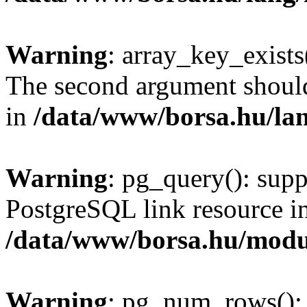
Warning
: array_key_exists(
The second argument should 
in
/data/www/borsa.hu/la
Warning
: pg_query(): supp
PostgreSQL link resource i
/data/www/borsa.hu/modu
Warning
: pg_num_rows(): 