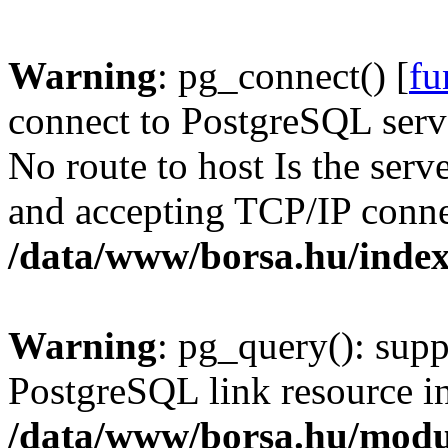
Warning
: pg_connect() [
fu
connect to PostgreSQL serve
No route to host Is the serv
and accepting TCP/IP conne
/data/www/borsa.hu/inde
Warning
: pg_query(): supp
PostgreSQL link resource i
/data/www/borsa.hu/modu