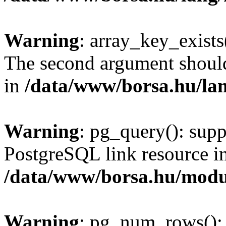
Warning
: array_key_exists(
The second argument should 
in
/data/www/borsa.hu/la
Warning
: pg_query(): supp
PostgreSQL link resource i
/data/www/borsa.hu/modu
Warning
: pg_num_rows(): 