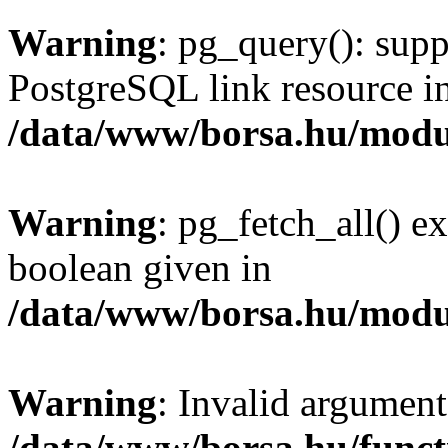
Warning
: pg_query(): supp
PostgreSQL link resource i
/data/www/borsa.hu/modu
Warning
: pg_fetch_all() e
boolean given in
/data/www/borsa.hu/modu
Warning
: Invalid argument
/data/www/borsa.hu/funct