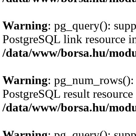
Warning
: pg_query(): supp
PostgreSQL link resource i
/data/www/borsa.hu/modu
Warning
: pg_num_rows(): 
PostgreSQL result resource 
/data/www/borsa.hu/modu
Warning
: pg_query(): supp