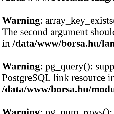
Warning
: array_key_exists(
The second argument should 
in
/data/www/borsa.hu/la
Warning
: pg_query(): supp
PostgreSQL link resource i
/data/www/borsa.hu/modu
Warning
: pg_num_rows(): 