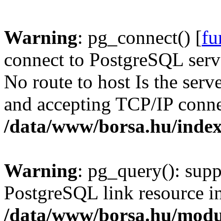
Warning
: pg_connect() [
fu
connect to PostgreSQL serve
No route to host Is the serv
and accepting TCP/IP conne
/data/www/borsa.hu/inde
Warning
: pg_query(): supp
PostgreSQL link resource i
/data/www/borsa.hu/modu