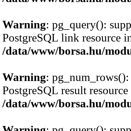
Warning
: pg_query(): supp
PostgreSQL link resource i
/data/www/borsa.hu/modu
Warning
: pg_num_rows(): 
PostgreSQL result resource 
/data/www/borsa.hu/modu
Warning
: pg_query(): supp