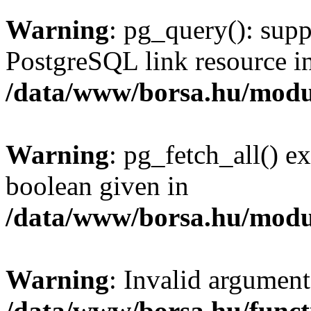
Warning
: pg_query(): supp
PostgreSQL link resource i
/data/www/borsa.hu/modu
Warning
: pg_fetch_all() e
boolean given in
/data/www/borsa.hu/modu
Warning
: Invalid argument
/data/www/borsa.hu/funct