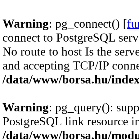
Warning
: pg_connect() [
fu
connect to PostgreSQL serve
No route to host Is the serv
and accepting TCP/IP conne
/data/www/borsa.hu/inde
Warning
: pg_query(): supp
PostgreSQL link resource i
/data/www/borsa.hu/modu