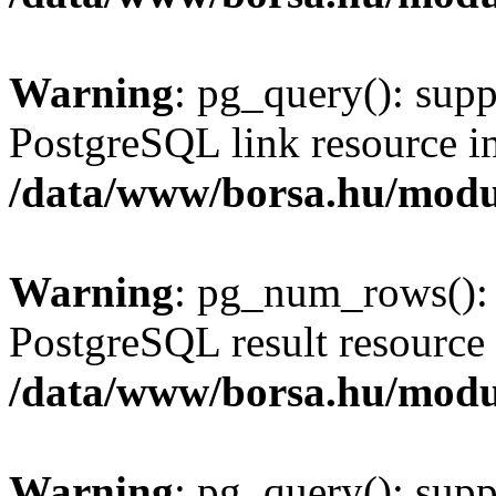
Warning
: pg_query(): supp
PostgreSQL link resource i
/data/www/borsa.hu/modu
Warning
: pg_num_rows(): 
PostgreSQL result resource 
/data/www/borsa.hu/modu
Warning
: pg_query(): supp