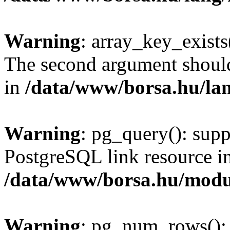
Warning
: array_key_exists(
The second argument should 
in
/data/www/borsa.hu/la
Warning
: pg_query(): supp
PostgreSQL link resource i
/data/www/borsa.hu/modu
Warning
: pg_num_rows(): 