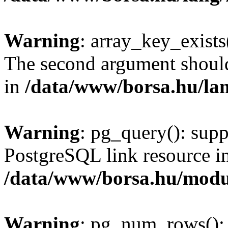
Warning
: array_key_exists(
The second argument should 
in
/data/www/borsa.hu/la
Warning
: pg_query(): supp
PostgreSQL link resource i
/data/www/borsa.hu/modu
Warning
: pg_num_rows(): 