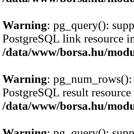
Warning
: pg_query(): supp
PostgreSQL link resource i
/data/www/borsa.hu/modu
Warning
: pg_num_rows(): 
PostgreSQL result resource 
/data/www/borsa.hu/modu
Warning
: pg_query(): supp