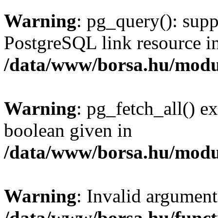
Warning
: pg_query(): supp
PostgreSQL link resource i
/data/www/borsa.hu/modu
Warning
: pg_fetch_all() e
boolean given in
/data/www/borsa.hu/modu
Warning
: Invalid argument
/data/www/borsa.hu/funct