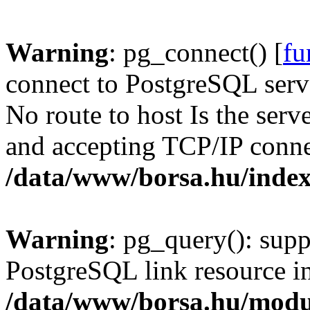
Warning
: pg_connect() [
fu
connect to PostgreSQL serve
No route to host Is the serv
and accepting TCP/IP conne
/data/www/borsa.hu/inde
Warning
: pg_query(): supp
PostgreSQL link resource i
/data/www/borsa.hu/modu