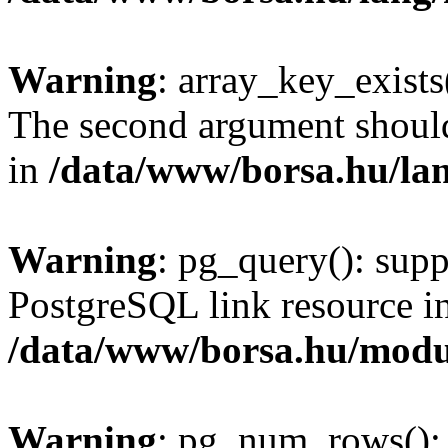
Warning
: array_key_exists(
The second argument should 
in
/data/www/borsa.hu/la
Warning
: pg_query(): supp
PostgreSQL link resource i
/data/www/borsa.hu/modu
Warning
: pg_num_rows(): 