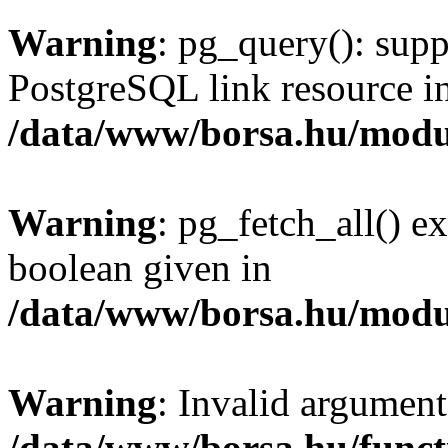
Warning
: pg_query(): supp
PostgreSQL link resource i
/data/www/borsa.hu/modu
Warning
: pg_fetch_all() e
boolean given in
/data/www/borsa.hu/modu
Warning
: Invalid argument
/data/www/borsa.hu/funct