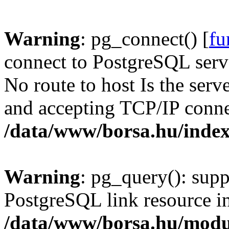
Warning
: pg_connect() [
fu
connect to PostgreSQL serve
No route to host Is the serv
and accepting TCP/IP conne
/data/www/borsa.hu/inde
Warning
: pg_query(): supp
PostgreSQL link resource i
/data/www/borsa.hu/modu