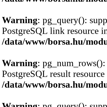
Warning
: pg_query(): supp
PostgreSQL link resource i
/data/www/borsa.hu/modu
Warning
: pg_num_rows(): 
PostgreSQL result resource 
/data/www/borsa.hu/modu
Warning
: pg_query(): supp