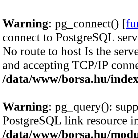
Warning
: pg_connect() [
fu
connect to PostgreSQL serve
No route to host Is the serv
and accepting TCP/IP conne
/data/www/borsa.hu/inde
Warning
: pg_query(): supp
PostgreSQL link resource i
/data/www/borsa.hu/modu