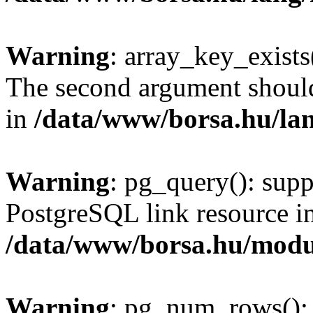
Warning
: array_key_exists(
The second argument should 
in
/data/www/borsa.hu/la
Warning
: pg_query(): supp
PostgreSQL link resource i
/data/www/borsa.hu/modu
Warning
: pg_num_rows(): 