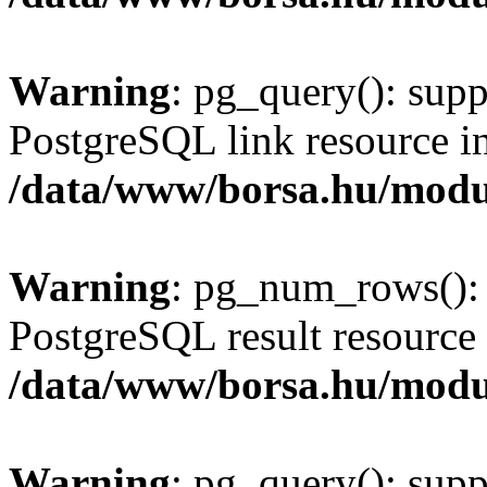
Warning
: pg_query(): supp
PostgreSQL link resource i
/data/www/borsa.hu/modu
Warning
: pg_num_rows(): 
PostgreSQL result resource 
/data/www/borsa.hu/modu
Warning
: pg_query(): supp