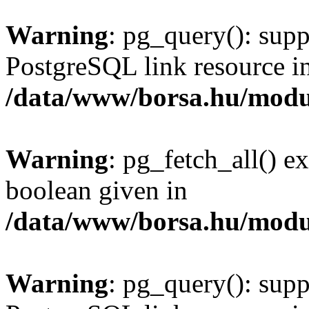
Warning
: pg_query(): supp
PostgreSQL link resource i
/data/www/borsa.hu/modu
Warning
: pg_fetch_all() e
boolean given in
/data/www/borsa.hu/modu
Warning
: pg_query(): supp