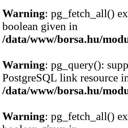
Warning
: pg_fetch_all() e
boolean given in
/data/www/borsa.hu/modu
Warning
: pg_query(): supp
PostgreSQL link resource i
/data/www/borsa.hu/modu
Warning
: pg_fetch_all() e