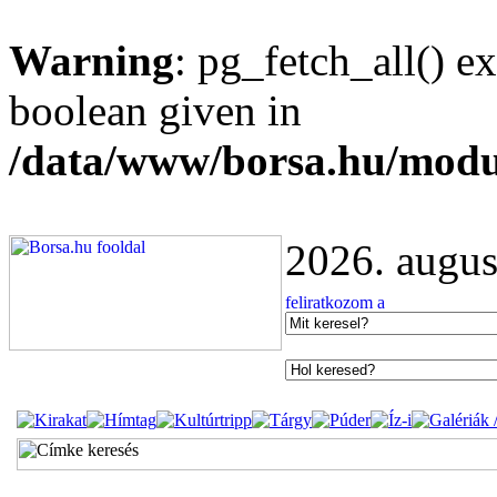
Warning
: pg_fetch_all() e
boolean given in
/data/www/borsa.hu/modu
2026. augus