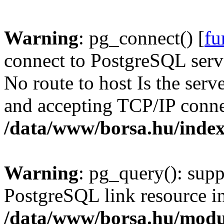
Warning
: pg_connect() [
fu
connect to PostgreSQL serve
No route to host Is the serv
and accepting TCP/IP conne
/data/www/borsa.hu/inde
Warning
: pg_query(): supp
PostgreSQL link resource i
/data/www/borsa.hu/modu