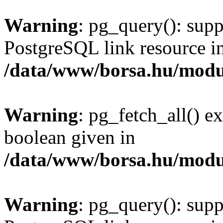
Warning
: pg_query(): supp
PostgreSQL link resource i
/data/www/borsa.hu/modu
Warning
: pg_fetch_all() e
boolean given in
/data/www/borsa.hu/modu
Warning
: pg_query(): supp