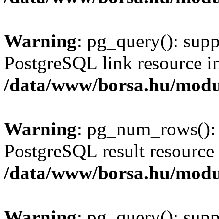
Warning
: pg_query(): supp
PostgreSQL link resource i
/data/www/borsa.hu/modu
Warning
: pg_num_rows(): 
PostgreSQL result resource 
/data/www/borsa.hu/modu
Warning
: pg_query(): supp