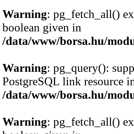
Warning
: pg_fetch_all() e
boolean given in
/data/www/borsa.hu/modu
Warning
: pg_query(): supp
PostgreSQL link resource i
/data/www/borsa.hu/modu
Warning
: pg_fetch_all() e