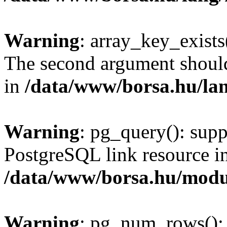
Warning
: array_key_exists(
The second argument should 
in
/data/www/borsa.hu/la
Warning
: pg_query(): supp
PostgreSQL link resource i
/data/www/borsa.hu/modu
Warning
: pg_num_rows(): 