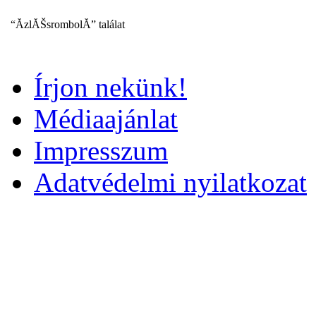
“Ă­zlĂŠsrombolĂ” találat
Írjon nekünk!
Médiaajánlat
Impresszum
Adatvédelmi nyilatkozat