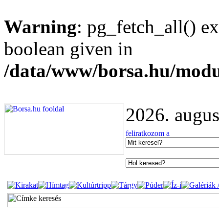
Warning
: pg_fetch_all() e
boolean given in
/data/www/borsa.hu/modu
2026. augus