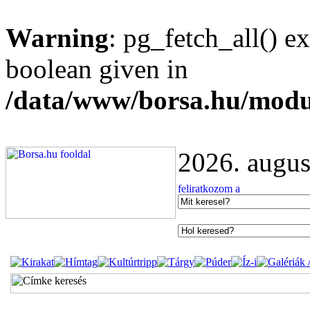
Warning
: pg_fetch_all() e
boolean given in
/data/www/borsa.hu/modu
2026. augus