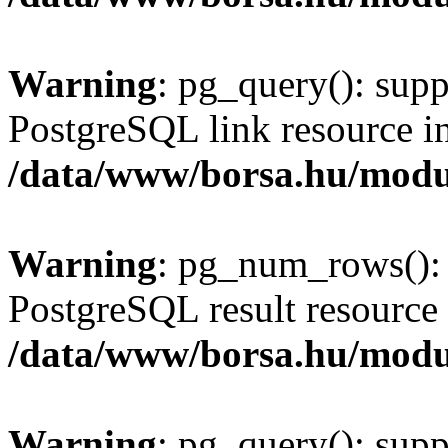
Warning
: pg_query(): supp
PostgreSQL link resource i
/data/www/borsa.hu/modu
Warning
: pg_num_rows(): 
PostgreSQL result resource 
/data/www/borsa.hu/modu
Warning
: pg_query(): supp