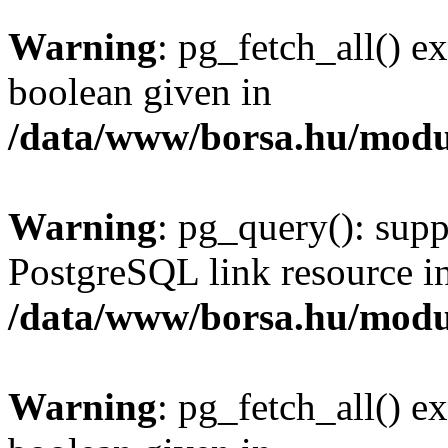
Warning
: pg_fetch_all() e
boolean given in
/data/www/borsa.hu/modu
Warning
: pg_query(): supp
PostgreSQL link resource i
/data/www/borsa.hu/modu
Warning
: pg_fetch_all() e