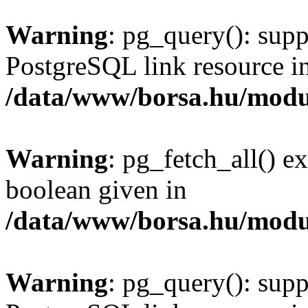
Warning
: pg_query(): supp
PostgreSQL link resource i
/data/www/borsa.hu/modu
Warning
: pg_fetch_all() e
boolean given in
/data/www/borsa.hu/modu
Warning
: pg_query(): supp