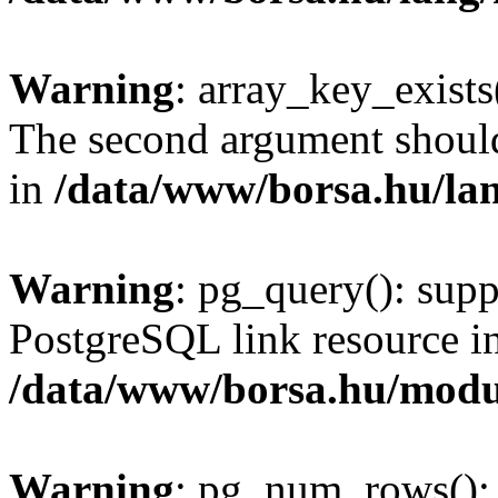
Warning
: array_key_exists(
The second argument should 
in
/data/www/borsa.hu/la
Warning
: pg_query(): supp
PostgreSQL link resource i
/data/www/borsa.hu/modu
Warning
: pg_num_rows(): 