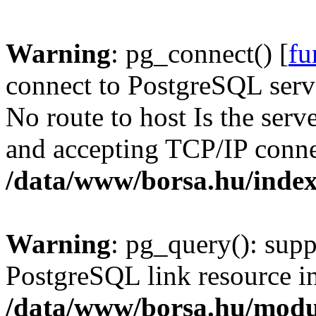
Warning
: pg_connect() [
fu
connect to PostgreSQL serve
No route to host Is the serv
and accepting TCP/IP conne
/data/www/borsa.hu/inde
Warning
: pg_query(): supp
PostgreSQL link resource i
/data/www/borsa.hu/modu