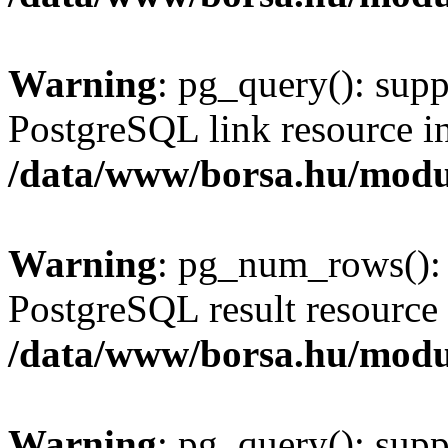
Warning
: pg_query(): supp
PostgreSQL link resource i
/data/www/borsa.hu/modu
Warning
: pg_num_rows(): 
PostgreSQL result resource 
/data/www/borsa.hu/modu
Warning
: pg_query(): supp