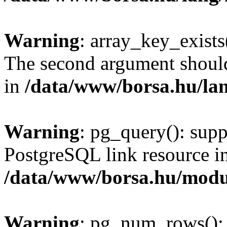
Warning
: array_key_exists(
The second argument should 
in
/data/www/borsa.hu/la
Warning
: pg_query(): supp
PostgreSQL link resource i
/data/www/borsa.hu/modu
Warning
: pg_num_rows(): 