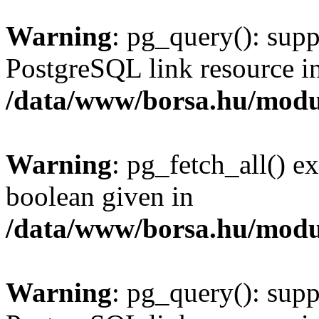
Warning
: pg_query(): supp
PostgreSQL link resource i
/data/www/borsa.hu/modu
Warning
: pg_fetch_all() e
boolean given in
/data/www/borsa.hu/modu
Warning
: pg_query(): supp