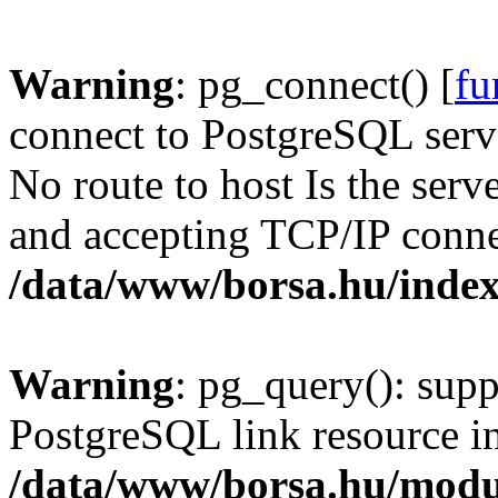
Warning
: pg_connect() [
fu
connect to PostgreSQL serve
No route to host Is the serv
and accepting TCP/IP conne
/data/www/borsa.hu/inde
Warning
: pg_query(): supp
PostgreSQL link resource i
/data/www/borsa.hu/modu