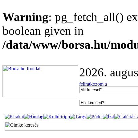
Warning
: pg_fetch_all() e
boolean given in
/data/www/borsa.hu/modu
2026. augus