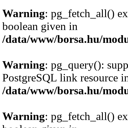
Warning
: pg_fetch_all() e
boolean given in
/data/www/borsa.hu/modu
Warning
: pg_query(): supp
PostgreSQL link resource i
/data/www/borsa.hu/modu
Warning
: pg_fetch_all() e