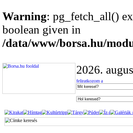
Warning
: pg_fetch_all() e
boolean given in
/data/www/borsa.hu/modu
2026. augus