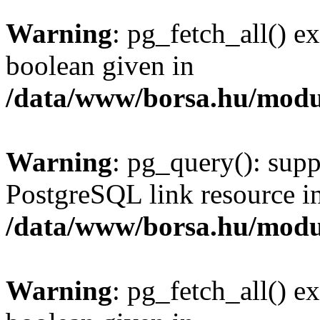
Warning
: pg_fetch_all() e
boolean given in
/data/www/borsa.hu/modu
Warning
: pg_query(): supp
PostgreSQL link resource i
/data/www/borsa.hu/modu
Warning
: pg_fetch_all() e