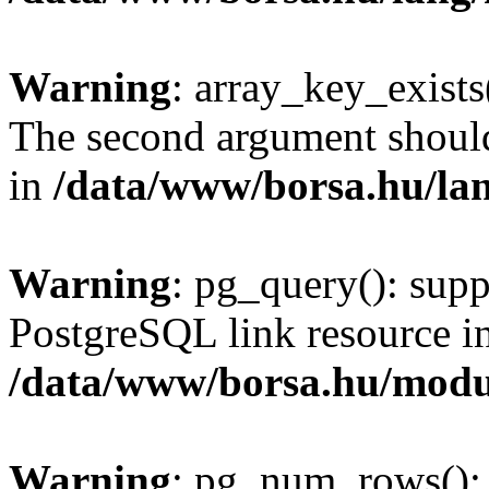
Warning
: array_key_exists(
The second argument should 
in
/data/www/borsa.hu/la
Warning
: pg_query(): supp
PostgreSQL link resource i
/data/www/borsa.hu/modu
Warning
: pg_num_rows(): 