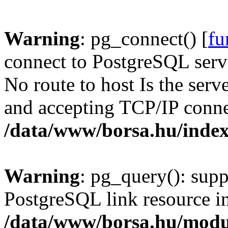
Warning
: pg_connect() [
fu
connect to PostgreSQL serve
No route to host Is the serv
and accepting TCP/IP conne
/data/www/borsa.hu/inde
Warning
: pg_query(): supp
PostgreSQL link resource i
/data/www/borsa.hu/modu