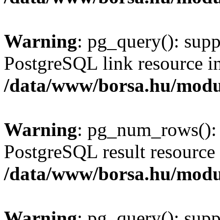
Warning
: pg_query(): supp
PostgreSQL link resource i
/data/www/borsa.hu/modu
Warning
: pg_num_rows(): 
PostgreSQL result resource 
/data/www/borsa.hu/modu
Warning
: pg_query(): supp