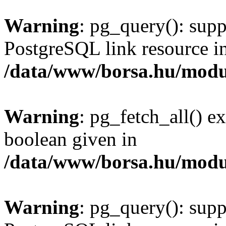
Warning
: pg_query(): supp
PostgreSQL link resource i
/data/www/borsa.hu/modu
Warning
: pg_fetch_all() e
boolean given in
/data/www/borsa.hu/modu
Warning
: pg_query(): supp